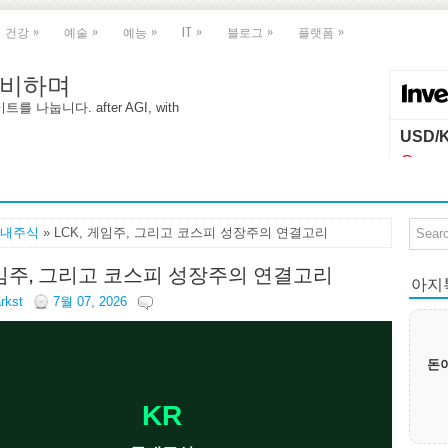
»
»
»
»
»
»
건강
예술
예능
IT
블로그
플랫폼
 대비하며
나눕니다. after AGI, with
내주식
» LCK, 게임주, 그리고 코스피 성장주의 연결고리
 게임주, 그리고 코스피 성장주의 연결고리
아지톡|
arkst
7월 07, 2026
돈이
KR