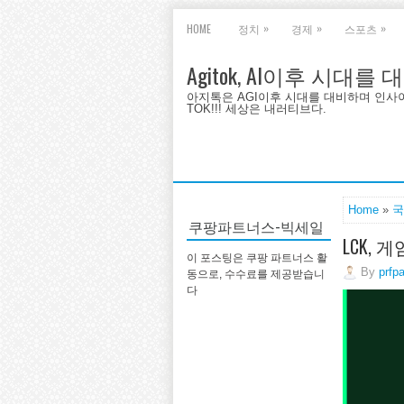
»
»
»
HOME
정치
경제
스포츠
Agitok, AI이후 시대를
아지톡은 AGI이후 시대를 대비하며 인사이트를 
TOK!!! 세상은 내러티브다.
Home
»
국
쿠팡파트너스-빅세일
LCK,
이 포스팅은 쿠팡 파트너스 활
By
prfp
동으로, 수수료를 제공받습니
다