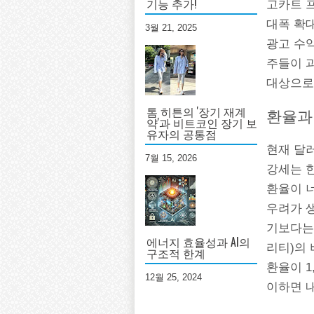
기능 추가!
고카트 
대폭 확대
3월 21, 2025
광고 수익
주들이 과
대상으로
톰 히튼의 '장기 재계
환율과
약'과 비트코인 장기 보
유자의 공통점
현재 달러
7월 15, 2026
강세는 한
환율이 
우려가 생
기보다는,
에너지 효율성과 AI의
리티)의 
구조적 한계
환율이 1
12월 25, 2024
이하면 