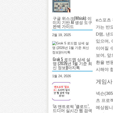
구글 위스크(Whisk): 이
e스포츠 
미지 기반 AI 생성 도구
완벽 가이드
가는 반도
D램, 
2월 19, 2025
있으며,
이어질 
보여, 앞
Grok 5 로드맵 상세 설
환율 변동
명 (2026년 1월 기준 최
신 정보)|아지톡
시해야 
1월 24, 2026
게임사
넥슨(36
츠 프로
🚀 앤트로픽 ‘클로드’,
예상됩니
드디어 실시간 웹 검색