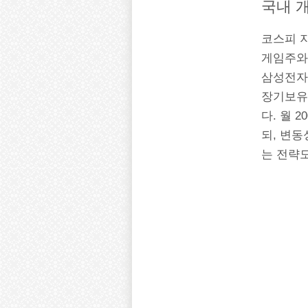
국내 
코스피 지수
게임주와
삼성전자
장기보유
다. 월 
되, 변
는 전략