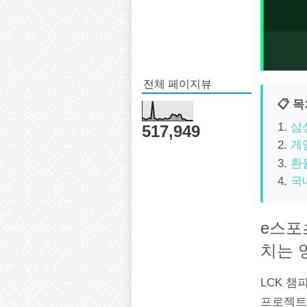
전체 페이지뷰
📋 
삼
517,949
게
환
국
e스포
치는 
LCK 챔
프로젝트