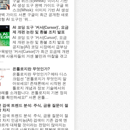
구글 위스크(Whisk): 이미지 기반
AI 생성 도구 완벽 가이드 구글 위
스크(Whisk): 이미지 기반 AI 생성
완벽 가이드 서론 구글이 최근 공개한 새로
형 AI 도구인 ‘위...
AI 코딩 도구 '커서(Cursor)', 요금
제 개편 논란 및 환불 조치 발표
AI 코딩 도구 '커서(Cursor)', 요금
제 개편 논란 및 환불 조치 발표 인
공지능(AI) 코딩 시장에서 급부상
목받던 '커서(Cursor)'가 최근 요금제 개편
인해 사용자들의 거센 불만과 마찰을 겪고
..
온톨로지란 무엇인가?
온톨로지란 무엇인가? 메타 디스
크립션 "온톨로지가 무엇인지 알
아보세요! 존재론에서 시작된 온
톨로지 개념과 정보 기술에서의
사례를 소개합니다. 온톨로지의 기본 정의
를 확인하세요!" 서론 온톨...
봇 검색 트렌드 분석: 주식, 금융 질문이 절
상 차지
봇 검색 트렌드 분석: 주식, 금융 질문이 절
 차지 인공지능(AI) 검색이 기존 검색 엔
빠르게 대체할 것이라는 전망이 많아지는
, 실제 미국 사용자들이 AI 챗봇에 무엇을