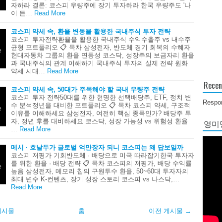
자하라 결론: 코스피 우량주에 장기 투자하라 한국 우량주도 '나
이 든…
Read More
코스피 약세 속, 환율 변동을 활용한 국내주식 투자 전략
코스피 투자전략환율을 활용한 국내주식 수익수출주 vs 내수주
균형 포트폴리오 📋 목차 삼성전자, 반도체 경기 회복의 수혜자
현대자동차 그룹의 환율 연동성 코스닥, 성장주의 보금자리 환율
과 국내주식의 관계 이해하기 국내주식 투자의 실제 전략 원화
약세 시대…
Read More
Recen
코스피 약세 속, 50대가 주목해야 할 국내 우량주 전략
코스피 투자 전략50대를 위한 현명한 선택배당주, ETF, 정치 변
Respon
수 분석정년을 대비한 포트폴리오 📋 목차 코스피 약세, 구조적
이유를 이해하세요 삼성전자, 여전히 핵심 종목인가? 배당주 투
자, 정년 후를 대비하세요 코스닥, 성장 가능성 vs 위험성 환율
영미당
…
Read More
메시 · 호날두가 글로벌 억만장자 되니 코스피는 왜 답보일까
코스피 저평가 기회반도체 · 배당으로 미국 따라잡기한국 투자자
를 위한 환율 · 배당 전략 📋 목차 코스피의 저평가, 배당 수익률
높음 삼성전자, 메모리 칩의 구원투수 환율, 50~60대 투자자의
최대 변수 K-컨텐츠, 장기 성장 스토리 코스피 vs 나스닥,…
Read More
게시물
홈
이전 게시물 →