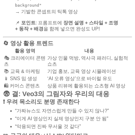
background"
→ 기발한 콘셉트의 틱톡 영상
📌
포인트
: 프롬프트에
장면 설명 + 스타일 + 조명
+ 동작 + 배경
을 함께 넣으면 완성도 UP!
🔄 영상 활용 트렌드
활용 영역
내용
🎭 크리에이터 콘텐
가상 인물 먹방, 역사극 패러디, 실험적
츠
쇼츠
📚 교육 & 마케팅
기업 홍보, 교육 영상 시뮬레이션
📱 SNS 밈 생성
‘AI 오류 영상’으로 바이럴 유도
🛍️ 커머스 콘텐츠
상품 리뷰에 활용되는 쇼츠형 AI 영상
😨 결: Veo3의 그림자와 우리의 대응
❗ 우려 목소리도 분명 존재한다
“가짜뉴스도 자연스럽게 만들 수 있지 않나?”
“이게 AI 영상인지 실제 영상인지 구분 안 됨”
“악용되면 진짜 무서울 것 같다”