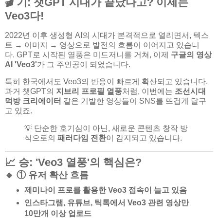
🎬 기: 챗GPT 시대가 끝났다고? 이제는
Veo3
다!
2022년 이후 생성형 AI의 시대가 본격적으로 열리면서, 텍스
트 → 이미지 → 영상으로 발전의 흐름이 이어지고 있습니
다. GPT로 시작된 열풍은 미드저니를 거쳐, 이제
구글의 영상
AI 'Veo3'
가 그 주인공이 되었습니다.
특히 한국에서도 Veo3의 반응이 빠르게 확산되고 있습니다.
과거 챗GPT의
지브리 프로필 열풍
처럼, 이번에는
조선시대
먹방 크리에이터
같은 기발한 영상들이 SNS를 뜨겁게 달구
고 있죠.
💡 단순한 호기심이 아닌, 새로운 콘텐츠 창작 방
식으로의
패러다임 전환
이 감지되고 있습니다.
📈 승: 'Veo3 열풍'의 핵심은?
🔹 ① 유저 확산 흐름
제미나이 프로
를 활용한 Veo3 접속이 늘고 있음
인스타그램, 유튜브, 틱톡
에서 Veo3 관련 영상만
10만개 이상 업로드