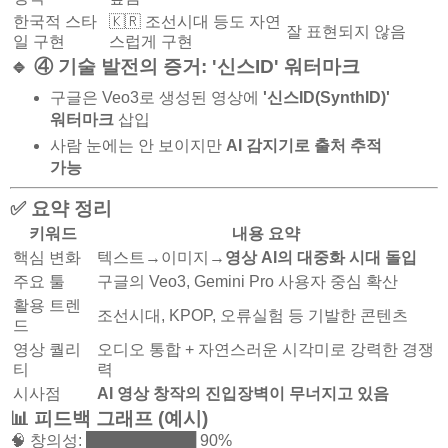
한국적 스타
🇰🇷 조선시대 등도 자연
잘 표현되지 않음
일 구현
스럽게 구현
🔹 ④ 기술 발전의 증거: '신스ID' 워터마크
구글은 Veo3로 생성된 영상에
'신스ID(SynthID)'
워터마크
삽입
사람 눈에는 안 보이지만
AI 감지기로 출처 추적
가능
✅ 요약 정리
키워드
내용 요약
핵심 변화
텍스트→이미지→
영상 AI의 대중화 시대 돌입
주요 툴
구글의 Veo3, Gemini Pro 사용자 중심 확산
활용 트렌
조선시대, KPOP, 오류실험 등 기발한 콘텐츠
드
영상 퀄리
오디오 통합 + 자연스러운 시각미로 강력한 경쟁
티
력
시사점
AI 영상 창작의 진입장벽이 무너지고 있음
📊 피드백 그래프 (예시)
🧠 창의성: ██████████ 90%