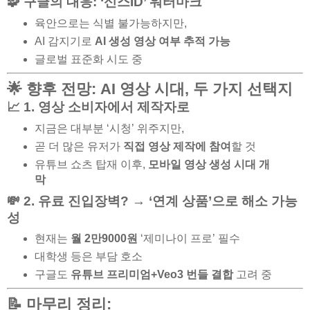
🧩 구글의 대응: ‘신스ID’ 워터마크
육안으로는 식별 불가능하지만,
AI 감지기로
AI 생성 영상 여부 추적 가능
글로벌 표준화 시도 중
🌟 향후 전망: AI 영상 시대, 두 가지 선택지
📈 1. 영상 소비자에서 제작자로
지금은 대부분 ‘시청’ 위주지만,
곧 더 많은 유저가
직접 영상 제작에 참여
할 것
유튜브 쇼츠 탑재 이후,
모바일 영상 생성 시대 개
막
💸 2. 유료 진입장벽? → ‘연계 상품’으로 해소 가능
성
현재는
월 2만9000원
‘제미나이 프로’ 필수
대학생 등은 부담 호소
구글도
유튜브 프리미엄+Veo3 번들 결합
고려 중
📝 마무리 정리: