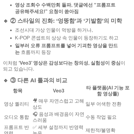
영상 조회수
수백만회 돌파
, 댓글에선 “프롬프트
공유해주세요!” 요청이 쏟아짐
🔹 ② 스타일의 진화: ‘엉뚱함’과 ‘기발함’의 미학
조선시대 가상 인물이 먹방을 하거나,
K-POP 콘셉트의 상상 속 인물이 등장하기도 하고
일부러 오류 프롬프트를 넣어 기괴한 영상을 만드
는
흐름까지 등장
이처럼
‘Veo3’ 영상은 감성보다는 창의성, 실험성이 중심
이
되고 있습니다.
🔹 ③ 다른 AI 툴과의 비교
타 플랫폼(AI 기능 포
항목
Veo3
함 영상툴)
🎥 매우 자연스럽고 고해
영상 퀄리티
일부 어색한 전환
상도
🎧 음성과 배경음이 자연
오디오 통합
수동 작업 필요
스러움
프롬프트 반
✅ 세부 설정까지 반영력
제한적/불명확
영력
높음