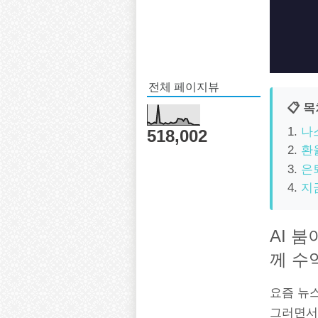
전체 페이지뷰
📋 
나
518,002
환
은
지
AI 
께 수
요즘 뉴스
그러면서