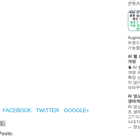
콘텐츠 
Augm
트렌드
가능합니
AI 웹
개방
🧠 A
개방 
확장 
지 않
브라우
AI 영
생태계
AI 영
FACEBOOK
TWITTER
GOOGLE+
츠 생태
고? 이
시대가
→ 영
Posts: