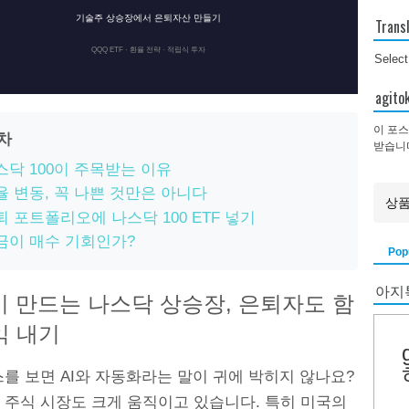
기술주 상승장에서 은퇴자산 만들기
Trans
QQQ ETF · 환율 전략 · 적립식 투자
Selec
agi
이 포스
목차
받습니
스닥 100이 주목받는 이유
율 변동, 꼭 나쁜 것만은 아니다
퇴 포트폴리오에 나스닥 100 ETF 넣기
금이 매수 기회인가?
Pop
아지
붐이 만드는 나스닥 상승장, 은퇴자도 함
익 내기
를 보면 AI와 자동화라는 말이 귀에 박히지 않나요?
 주식 시장도 크게 움직이고 있습니다. 특히 미국의