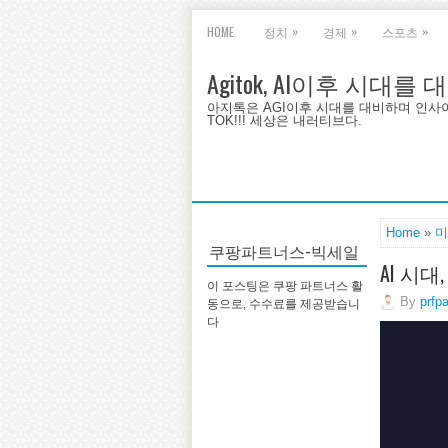
»
»
»
HOME
정치
경제
스포츠
Agitok, AI이후 시대를
아지톡은 AGI이후 시대를 대비하며 인사이트를 
TOK!!! 세상은 내러티브다.
Home
»
미
쿠팡파트너스-빅세일
AI 시
이 포스팅은 쿠팡 파트너스 활
By
prfp
동으로, 수수료를 제공받습니
다