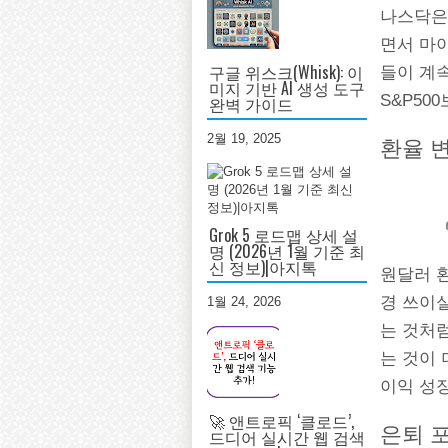
나스닥은 
면서 마
구글 위스크(Whisk): 이
들이 계
미지 기반 AI 생성 도구
S&P50
완벽 가이드
2월 19, 2025
환율 변
Grok 5 로드맵 상세 설
명 (2026년 1월 기준 최
신 정보)|아지톡
원달러 환
경 쓰이
1월 24, 2026
는 것처
는 것이
이익 성
🚀 앤트로픽 ‘클로드’,
은퇴 포
드디어 실시간 웹 검색