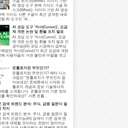
구글 위스크(Whisk): 이미지 기반
AI 생성 도구 완벽 가이드 구글 위
스크(Whisk): 이미지 기반 AI 생성
완벽 가이드 서론 구글이 최근 공개한 새로
형 AI 도구인 ‘위...
AI 코딩 도구 '커서(Cursor)', 요금
제 개편 논란 및 환불 조치 발표
AI 코딩 도구 '커서(Cursor)', 요금
제 개편 논란 및 환불 조치 발표 인
공지능(AI) 코딩 시장에서 급부상
목받던 '커서(Cursor)'가 최근 요금제 개편
인해 사용자들의 거센 불만과 마찰을 겪고
..
온톨로지란 무엇인가?
온톨로지란 무엇인가? 메타 디스
크립션 "온톨로지가 무엇인지 알
아보세요! 존재론에서 시작된 온
톨로지 개념과 정보 기술에서의
사례를 소개합니다. 온톨로지의 기본 정의
를 확인하세요!" 서론 온톨...
봇 검색 트렌드 분석: 주식, 금융 질문이 절
상 차지
봇 검색 트렌드 분석: 주식, 금융 질문이 절
 차지 인공지능(AI) 검색이 기존 검색 엔
빠르게 대체할 것이라는 전망이 많아지는
, 실제 미국 사용자들이 AI 챗봇에 무엇을