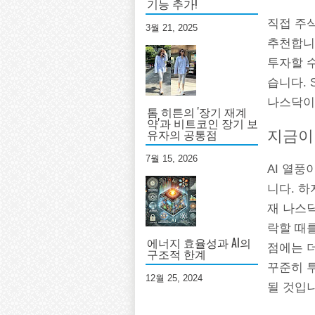
기능 추가!
직접 주식
3월 21, 2025
추천합니다
투자할 수
습니다. 
나스닥이
톰 히튼의 '장기 재계
약'과 비트코인 장기 보
유자의 공통점
지금이
7월 15, 2026
AI 열
니다. 하
재 나스
락할 때를
에너지 효율성과 AI의
점에는 더
구조적 한계
꾸준히 
12월 25, 2024
될 것입니