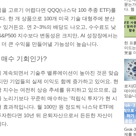
묻는가
다. 웹 .
을 고르기 어렵다면 QQQ(나스닥 100 추종 ETF)를
. 한 개 상품으로 100개 미국 기술 대형주에 분산
 있거든요. 연 2~3%의 배당도 나오고, 수수료도 낮
S&P500 지수보다 변동성은 크지만, AI 성장장에서는
한 프
 더 큰 수익을 만들어낼 가능성이 높습니다.
이드는
봇을 더
 매수 기회인가?
풍이 계속되면서 기술주 밸류에이션이 높아진 것은 맞습
지만 기업들의 실제 이익도 함께 증가하고 있어요. 현
로지(O
닥 지수는 여전히 상승 추세를 유지하고 있으므로, 급
데이터
있습니다
 노리기보다 꾸준히 매수하는 '적립식 투자'가 현 시
 효과적입니다. 월 100만 원 정도씩 나스닥 ETF에
투자한다면 10년 뒤 은퇴자산으로서 든든한 자산이
다.
Grok
제를 