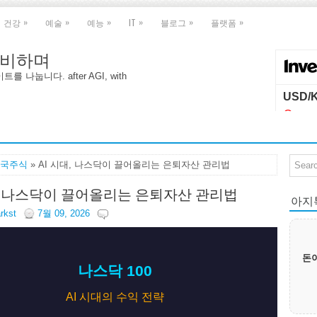
»
»
»
»
»
»
건강
예술
예능
IT
블로그
플랫폼
 대비하며
나눕니다. after AGI, with
국주식
» AI 시대, 나스닥이 끌어올리는 은퇴자산 관리법
대, 나스닥이 끌어올리는 은퇴자산 관리법
아지톡|
arkst
7월 09, 2026
돈이
나스닥 100
AI 시대의 수익 전략