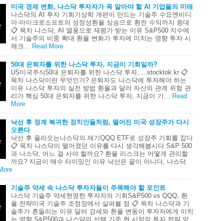
미국 경제 변화, 나스닥 투자자가 꼭 알아야 할 AI 기업들의 미래
나스닥의 AI 투자 기회기상학 개편이 만드는 기술주 수요엔비디
아·마이크로소프트의 성장성환율 상승으로 환전 수익까지 증대
📋 목차 나스닥, AI 열풍으로 재평가 받는 이유 S&P500 지수에
서 기술주의 비중 확대 환율 변화가 투자에 미치는 영향 투자 시
체크…
Read More
50대 은퇴자를 위한 나스닥 투자, 지금이 기회일까?
US미국주식50대 은퇴자를 위한 나스닥 투자, ...stocktok.kr 📋
목차 나스닥이란 무엇인가? 은퇴자도 나스닥에 투자해야 하는
이유 나스닥 투자의 실전 방법 환율과 달러 자산의 관계 위험 관
리가 핵심 50대 은퇴자를 위한 나스닥 투자, 지금이 기…
Read
More
낙선 후 정계 복귀한 정치인들처럼, 떨어진 미국 성장주가 다시
오른다
낙선 후 올라오는나스닥의 재기QQQ ETF로 성장주 기회를 잡다
📋 목차 나스닥이 떨어졌던 이유를 다시 생각해봅시다 S&P 500
과 나스닥, 어느 걸 사야 할까요? 환율 리스크는 어떻게 관리할
까요? 지금이 매수 타이밍인 이유 낙선은 끝이 아니다, 나스닥
More
기술주 약세 속 나스닥 투자자들이 주목해야 할 포인트
나스닥 기술주 약세현명한 투자자의 기회S&P500 vs QQQ, 환
율 전략미국 기술주 조정장에서 살펴볼 점 📋 목차 나스닥과 기
술주가 흔들리는 이유 달러 강세와 환율 변동이 투자자에게 미치
는 영향 S&P500과 나스닥의 선택 기준 현 시점의 투자 전략 앞