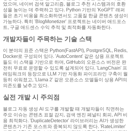
었으며, 네이버 검색 알고리즘, 블로그 추천 시스템과의 호환
성을 높이는 데 주력하고 있다. Python 기반의 'KoGPT' 래퍼
들은 초기 비용을 최소화하면서도 고품질 한글 콘텐츠 생성이
가능하다. 특히 'BlogMonetizer' 프로젝트는 네이버 애드포스
트, 구글 애드센스 수익 추적 및 최적화를 자동화한다.
개발자들이 주목하는 기술 스택
이 분야의 표준 스택은 Python(FastAPI), PostgreSQL, Redis,
Docker로 구성되어 있다. 'AutoContent' 같은 상용 프로젝트
들도 이 스택을 기반으로 하며, GitHub의 오픈소스 버전은 완
전히 무료로 운영할 수 있도록 설계되어 있다. 'LangChain' 프
레임워크의 등장으로 LLM 기반 자동화 파이프라인 구축이 월
등히 쉬워졌고, 'Llama 2' 같은 오픈소스 모델들이 상용 API의
의존도를 낮추고 있다.
실전 개발 시 주의점
블로그 자동 생성 AI 도구를 개발할 때 개발자들이 직면하는
주요 이슈는 콘텐츠 표절 감지, 검색 엔진 페널티 회피, API 비
용 최적화다. 'DuplicateDetector' 라이브러리는 AI가 생성한
콘텐츠가 기존 포스트와 중복되지 않도록 한다. 'RateLimiter'