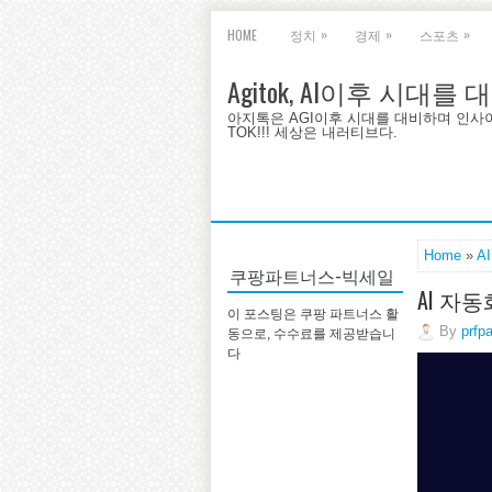
»
»
»
HOME
정치
경제
스포츠
Agitok, AI이후 시대를
아지톡은 AGI이후 시대를 대비하며 인사이트를 
TOK!!! 세상은 내러티브다.
Home
»
A
쿠팡파트너스-빅세일
AI 자
이 포스팅은 쿠팡 파트너스 활
By
prfp
동으로, 수수료를 제공받습니
다