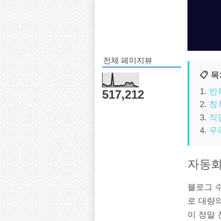
전체 페이지뷰
📋 
반
517,212
창
직
우
자동화
블로그 수
로 대량
이 정말