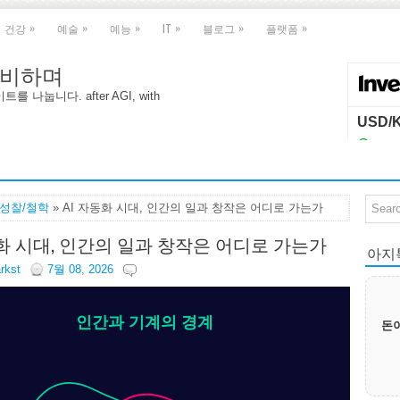
»
»
»
»
»
»
건강
예술
예능
IT
블로그
플랫폼
 대비하며
나눕니다. after AGI, with
I성찰/철학
» AI 자동화 시대, 인간의 일과 창작은 어디로 가는가
동화 시대, 인간의 일과 창작은 어디로 가는가
아지톡|
arkst
7월 08, 2026
인간과 기계의 경계
돈이