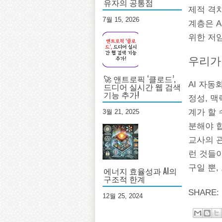
유자의 공통점
제적 격
7월 15, 2026
계층은 A
위한 저
우리가
🚀 앤트로픽 ‘클로드’,
AI 자동
드디어 실시간 웹 검색
기능 추가!
정성, 맥
계가 할 
3월 21, 2025
분해야 
교사의 
런 것들이
구일 뿐
에너지 효율성과 AI의
구조적 한계
SHARE:
12월 25, 2024