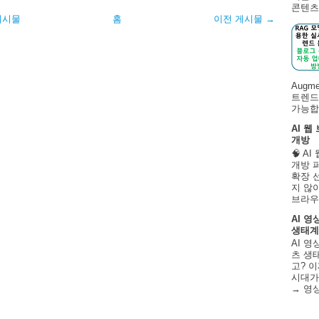
콘텐츠 
게시물
홈
이전 게시물 →
Augm
트렌드
가능합니
AI 웹
개방
🧠 A
개방 
확장 
지 않
브라우
AI 영
생태계
AI 영
츠 생태
고? 이
시대가
→ 영