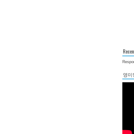
Recen
Respon
영미당