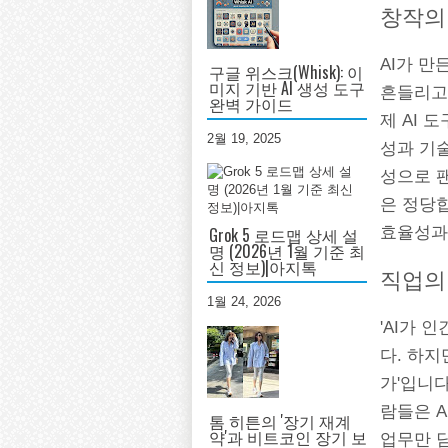
창작의
AI가 만
구글 위스크(Whisk): 이
미지 기반 AI 생성 도구
흔들리고
완벽 가이드
제 AI 
2월 19, 2025
성과 기술
성으로 
은 정당
Grok 5 로드맵 상세 설
효율성과
명 (2026년 1월 기준 최
신 정보)|아지톡
직업의
1월 24, 2026
'AI가 
다. 하지
가'입니
람들은 A
톰 히튼의 '장기 재계
약'과 비트코인 장기 보
업무만 