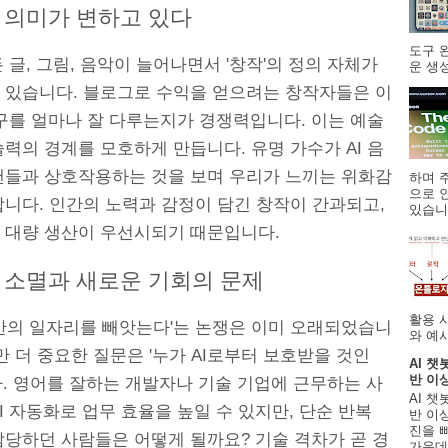
 의미가 변하고 있다
도구 
든 글, 그림, 음악이 늘어나면서 '창작'의 정의 자체가
운 생성
 있습니다. 블로그로 수익을 얻으려는 창작자들은 이
도구를 얼마나 잘 다루는지가 경쟁력입니다. 이는 예술
력의 경계를 모호하게 만듭니다. 유명 가수가 AI 음
팬들과 상호작용하는 것을 보며 우리가 느끼는 위화감
하며 주
으로 
합니다. 인간의 노력과 감정이 담긴 창작이 간과되고,
있습니.
 대량 생산이 우선시되기 때문입니다.
 소멸과 새로운 기회의 문제
활용 
인간의 일자리를 빼앗는다'는 논쟁은 이미 오래되었습니
와 예시
만 더 중요한 질문은 '누가 AI로부터 보호받을 것인
AI 챗
반 이
다. 영어를 잘하는 개발자나 기술 기업에 근무하는 사
AI 챗
I 자동화로 업무 효율을 높일 수 있지만, 단순 반복
반 이상
진을 
담당하던 사람들은 어떻게 될까요? 기술 격차가 곧 경
가운데