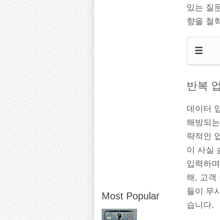
있는 질문
향을 철
☰
반복 업
데이터 입
해방되는
략적인 업
이 사실
입력하며
해, 고객
들이 무
Most Popular
습니다.