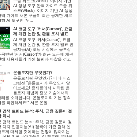
구글 위스크(Whisk): 이미지 기반
AI 생성 도구 완벽 가이드 구글 위
스크(Whisk): 이미지 기반 AI 생성
완벽 가이드 서론 구글이 최근 공개한 새로
형 AI 도구인 ‘위...
AI 코딩 도구 '커서(Cursor)', 요금
제 개편 논란 및 환불 조치 발표
AI 코딩 도구 '커서(Cursor)', 요금
제 개편 논란 및 환불 조치 발표 인
공지능(AI) 코딩 시장에서 급부상
목받던 '커서(Cursor)'가 최근 요금제 개편
인해 사용자들의 거센 불만과 마찰을 겪고
..
온톨로지란 무엇인가?
온톨로지란 무엇인가? 메타 디스
크립션 "온톨로지가 무엇인지 알
아보세요! 존재론에서 시작된 온
톨로지 개념과 정보 기술에서의
사례를 소개합니다. 온톨로지의 기본 정의
를 확인하세요!" 서론 온톨...
봇 검색 트렌드 분석: 주식, 금융 질문이 절
상 차지
봇 검색 트렌드 분석: 주식, 금융 질문이 절
 차지 인공지능(AI) 검색이 기존 검색 엔
빠르게 대체할 것이라는 전망이 많아지는
, 실제 미국 사용자들이 AI 챗봇에 무엇을