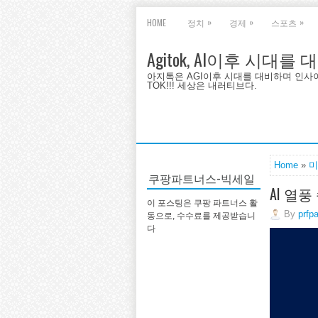
»
»
»
HOME
정치
경제
스포츠
Agitok, AI이후 시대를
아지톡은 AGI이후 시대를 대비하며 인사이트를 
TOK!!! 세상은 내러티브다.
Home
»
미
쿠팡파트너스-빅세일
AI 열
이 포스팅은 쿠팡 파트너스 활
By
prfp
동으로, 수수료를 제공받습니
다