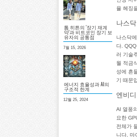
율 헤징을
나스닥 
톰 히튼의 '장기 재계
약'과 비트코인 장기 보
유자의 공통점
나스닥에
다. QQ
7월 15, 2026
러 기술주
월 적금
성에 흔들
기 때문
에너지 효율성과 AI의
구조적 한계
엔비디
12월 25, 2024
AI 열풍
요한 GP
전체가 
니다. 