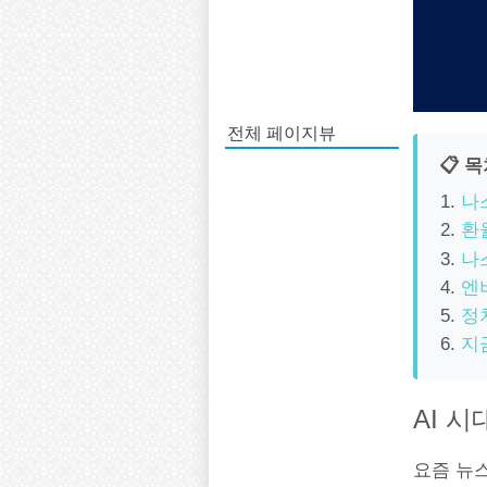
전체 페이지뷰
📋 
나
환
나
엔
정
지
AI 
요즘 뉴스