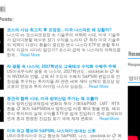
Posts:
코스피 사상 최고치 후 조정장…미국 나스닥은 왜 강할까?
나스닥 vs 코스피조정장 속 기술주의 저력AI 시대, 미국 기술주
가 답이다분할 매수로 장기 수익을 노리자 📋 목차 미국 기술주
의 저력이 다르다 환율이 중요한 변수 나스닥 ETF로 분할 투자
하자 지금이 사다리 밑인가? 코스피 급락 속 나스닥의 저력요즘
Recen
한국…
Read More
Respon
AI 광풍 속 나스닥, 2027학년도 교육테크 수익화 수혜주 주목
US미국주식AI 광풍 속 나스닥, 2027학년도...stocktok.kr 📋 목
차 NVDIA와 인텔, 교육 AI 수요의 수혜자 S&P500 편입으로 안
영미당
정성을 추구하는 투자자들 AI 관련 세부 섹터 선택의 중요성 앞
으로의 전망과 투자 타이밍 나스닥 상승장,…
Read More
중견국 협력 시대, 미국 방위산업 주가는 왜 오를까
미국 방위산업국제정세 변화의 투자 기회S&P500 · LMT · RTX ·
환율 📋 목차 S&P500에서 방위산업 비중 확대 환율 변동, 해외
주식 투자자의 실제 수익률 ETF로 쉽게 진입하기 한국 경제와의
연계 효과 현명한 진입점 찾기 국제 체제 변화와 …
Read More
미국 외교 행보와 S&P500, 나스닥이 보내는 신호
US미국주식미국 외교 행보와 S&P500, 나스...stocktok.kr 📋 목