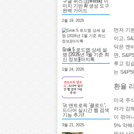
구글 위스크(Whisk): 이
미지 기반 AI 생성 도구
완벽 가이드
2월 19, 2025
먼저 기
이고, S
닥은 엔
Grok 5 로드맵 상세 설
명 (2026년 1월 기준 최
면, S&
신 정보)|아지톡
루고 있
1월 24, 2026
는 S&P
환율 
미국 주식
🚀 앤트로픽 ‘클로드’,
러가 강
드디어 실시간 웹 검색
기능 추가!
이 깎여나
5% 약해
3월 21, 2025
인상 사