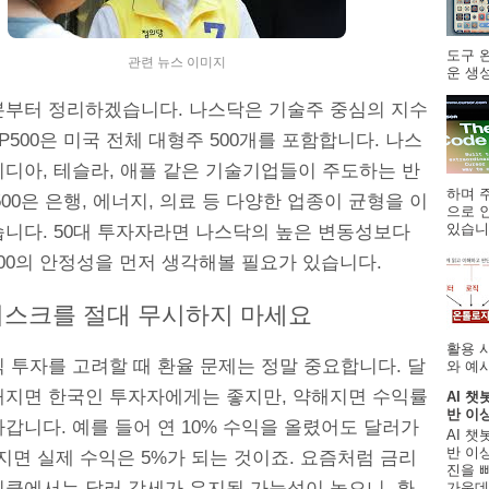
도구 
관련 뉴스 이미지
운 생성
본부터 정리하겠습니다. 나스닥은 기술주 중심의 지수
&P500은 미국 전체 대형주 500개를 포함합니다. 나스
비디아, 테슬라, 애플 같은 기술기업들이 주도하는 반
하며 주
P500은 은행, 에너지, 의료 등 다양한 업종이 균형을 이
으로 
있습니.
습니다. 50대 투자자라면 나스닥의 높은 변동성보다
500의 안정성을 먼저 생각해볼 필요가 있습니다.
리스크를 절대 무시하지 마세요
활용 
 투자를 고려할 때 환율 문제는 정말 중요합니다. 달
와 예시
해지면 한국인 투자자에게는 좋지만, 약해지면 수익률
AI 챗
반 이
갑니다. 예를 들어 연 10% 수익을 올렸어도 달러가
AI 챗
반 이상
지면 실제 수익은 5%가 되는 것이죠. 요즘처럼 금리
진을 
이클에서는 달러 강세가 유지될 가능성이 높으니, 환
가운데