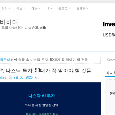
»
»
»
»
»
»
건강
예술
예능
IT
블로그
플랫폼
 대비하며
나눕니다. after AGI, with
국주식
» AI 열풍 속 나스닥 투자, 50대가 꼭 알아야 할 것들
풍 속 나스닥 투자, 50대가 꼭 알아야 할 것들
아지톡|
arkst
7월 08, 2026
돈이
나스닥 AI 투자
50대를 위한 현명한 선택
환율, 분산, 장기투자가 핵심