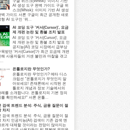
구글 위스크(Whisk): 이미지 기반
AI 생성 도구 완벽 가이드 구글 위
스크(Whisk): 이미지 기반 AI 생성
완벽 가이드 서론 구글이 최근 공개한 새로
형 AI 도구인 ‘위...
AI 코딩 도구 '커서(Cursor)', 요금
제 개편 논란 및 환불 조치 발표
AI 코딩 도구 '커서(Cursor)', 요금
제 개편 논란 및 환불 조치 발표 인
공지능(AI) 코딩 시장에서 급부상
목받던 '커서(Cursor)'가 최근 요금제 개편
인해 사용자들의 거센 불만과 마찰을 겪고
..
온톨로지란 무엇인가?
온톨로지란 무엇인가? 메타 디스
크립션 "온톨로지가 무엇인지 알
아보세요! 존재론에서 시작된 온
톨로지 개념과 정보 기술에서의
사례를 소개합니다. 온톨로지의 기본 정의
를 확인하세요!" 서론 온톨...
봇 검색 트렌드 분석: 주식, 금융 질문이 절
상 차지
봇 검색 트렌드 분석: 주식, 금융 질문이 절
 차지 인공지능(AI) 검색이 기존 검색 엔
빠르게 대체할 것이라는 전망이 많아지는
, 실제 미국 사용자들이 AI 챗봇에 무엇을