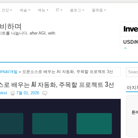
»
»
»
»
»
»
건강
예술
예능
IT
블로그
플랫폼
 대비하며
나눕니다. after AGI, with
itHub/개발
» 오픈소스로 배우는 AI 자동화, 주목할 프로젝트 3선
로 배우는 AI 자동화, 주목할 프로젝트 3선
아지톡|
arkst
7월 01, 2026
돈이