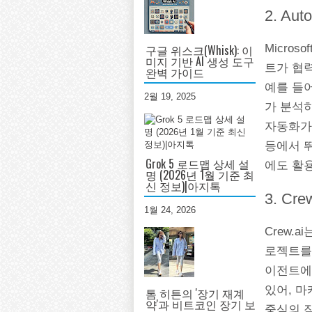
2. A
구글 위스크(Whisk): 이
Micros
미지 기반 AI 생성 도구
트가 협
완벽 가이드
예를 들
2월 19, 2025
가 분석
자동화가 
등에서 뛰
Grok 5 로드맵 상세 설
에도 활
명 (2026년 1월 기준 최
신 정보)|아지톡
3. Cr
1월 24, 2026
Crew.
로젝트를
이전트에게 
있어, 마
톰 히튼의 '장기 재계
약'과 비트코인 장기 보
중심의 