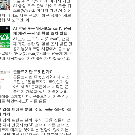
구글 위스크(Whisk): 이미지 기반
AI 생성 도구 완벽 가이드 구글 위
스크(Whisk): 이미지 기반 AI 생성
완벽 가이드 서론 구글이 최근 공개한 새로
형 AI 도구인 ‘위...
AI 코딩 도구 '커서(Cursor)', 요금
제 개편 논란 및 환불 조치 발표
AI 코딩 도구 '커서(Cursor)', 요금
제 개편 논란 및 환불 조치 발표 인
공지능(AI) 코딩 시장에서 급부상
목받던 '커서(Cursor)'가 최근 요금제 개편
인해 사용자들의 거센 불만과 마찰을 겪고
..
온톨로지란 무엇인가?
온톨로지란 무엇인가? 메타 디스
크립션 "온톨로지가 무엇인지 알
아보세요! 존재론에서 시작된 온
톨로지 개념과 정보 기술에서의
사례를 소개합니다. 온톨로지의 기본 정의
를 확인하세요!" 서론 온톨...
봇 검색 트렌드 분석: 주식, 금융 질문이 절
상 차지
봇 검색 트렌드 분석: 주식, 금융 질문이 절
 차지 인공지능(AI) 검색이 기존 검색 엔
빠르게 대체할 것이라는 전망이 많아지는
, 실제 미국 사용자들이 AI 챗봇에 무엇을