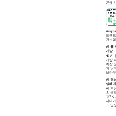
콘텐츠 
Augm
트렌드
가능합니
AI 웹
개방
🧠 A
개방 
확장 
지 않
브라우
AI 영
생태계
AI 영
츠 생태
고? 이
시대가
→ 영