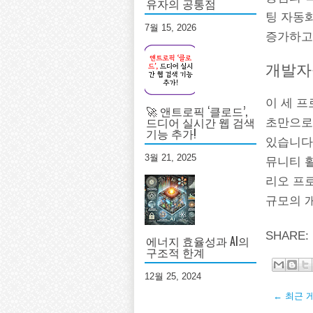
유자의 공통점
팅 자동
7월 15, 2026
증가하고
개발자
이 세 
🚀 앤트로픽 ‘클로드’,
드디어 실시간 웹 검색
초만으로
기능 추가!
있습니다. 
3월 21, 2025
뮤니티 
리오 프
규모의 
SHARE:
에너지 효율성과 AI의
구조적 한계
12월 25, 2024
← 최근 