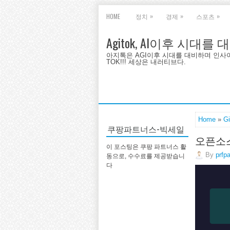
»
»
»
HOME
정치
경제
스포츠
Agitok, AI이후 시대를
아지톡은 AGI이후 시대를 대비하며 인사이트를 
TOK!!! 세상은 내러티브다.
Home
»
G
쿠팡파트너스-빅세일
오픈소스
이 포스팅은 쿠팡 파트너스 활
By
prfp
동으로, 수수료를 제공받습니
다