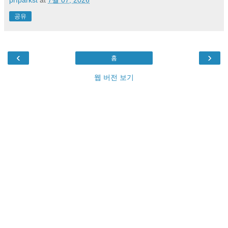
prfparkst
at
7월 07, 2026
공유
‹
›
홈
웹 버전 보기