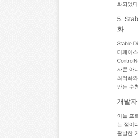
화되었다
5. St
화
Stable
터페이스
Contr
자뿐 아니
최적화와
만든 수
개발자
이들 프
는 점이
활발한 