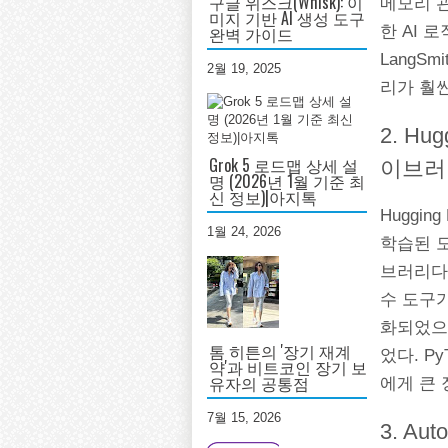
구글 위스크(Whisk): 이
메모리 관
미지 기반 AI 생성 도구
한 AI 
완벽 가이드
LangS
2월 19, 2025
리가 훨
2. Hu
Grok 5 로드맵 상세 설
이브러
명 (2026년 1월 기준 최
신 정보)|아지톡
Hugging
1월 24, 2026
학습된 
브러리다.
수 도구가
화되었으며,
톰 히튼의 '장기 재계
었다. Py
약'과 비트코인 장기 보
유자의 공통점
에게 큰 
7월 15, 2026
3. A