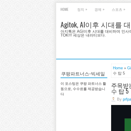
»
»
»
HOME
정치
경제
스포츠
Agitok, AI이후 시대를
아지톡은 AGI이후 시대를 대비하며 인사이트를 
TOK!!! 세상은 내러티브다.
Home
»
G
쿠팡파트너스-빅세일
수 탑 5
주목받는
이 포스팅은 쿠팡 파트너스 활
수 탑 5
동으로, 수수료를 제공받습니
다
By
prfp