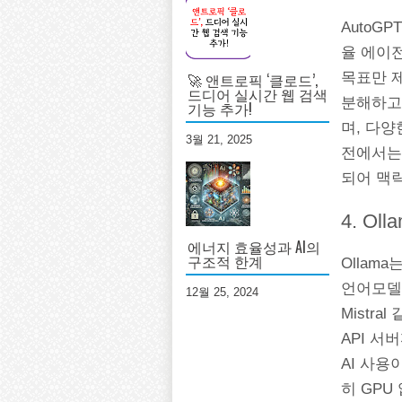
AutoG
율 에이
목표만 제
🚀 앤트로픽 ‘클로드’,
드디어 실시간 웹 검색
분해하고
기능 추가!
며, 다양
3월 21, 2025
전에서는 R
되어 맥
4. Ol
에너지 효율성과 AI의
구조적 한계
Ollam
언어모델을
12월 25, 2024
Mistr
API 서
AI 사용
히 GPU