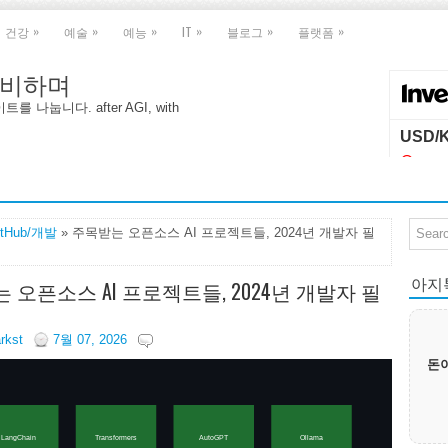
»
»
»
»
»
»
건강
예술
예능
IT
블로그
플랫폼
 대비하며
나눕니다. after AGI, with
itHub/개발
» 주목받는 오픈소스 AI 프로젝트들, 2024년 개발자 필
아지톡|
 오픈소스 AI 프로젝트들, 2024년 개발자 필
arkst
7월 07, 2026
돈이
LangChain
Transformers
AutoGPT
Ollama