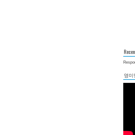
Recen
Respon
영미당