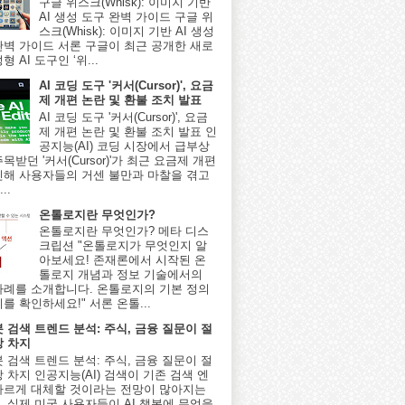
구글 위스크(Whisk): 이미지 기반
AI 생성 도구 완벽 가이드 구글 위
스크(Whisk): 이미지 기반 AI 생성
완벽 가이드 서론 구글이 최근 공개한 새로
형 AI 도구인 ‘위...
AI 코딩 도구 '커서(Cursor)', 요금
제 개편 논란 및 환불 조치 발표
AI 코딩 도구 '커서(Cursor)', 요금
제 개편 논란 및 환불 조치 발표 인
공지능(AI) 코딩 시장에서 급부상
목받던 '커서(Cursor)'가 최근 요금제 개편
인해 사용자들의 거센 불만과 마찰을 겪고
..
온톨로지란 무엇인가?
온톨로지란 무엇인가? 메타 디스
크립션 "온톨로지가 무엇인지 알
아보세요! 존재론에서 시작된 온
톨로지 개념과 정보 기술에서의
사례를 소개합니다. 온톨로지의 기본 정의
를 확인하세요!" 서론 온톨...
봇 검색 트렌드 분석: 주식, 금융 질문이 절
상 차지
봇 검색 트렌드 분석: 주식, 금융 질문이 절
 차지 인공지능(AI) 검색이 기존 검색 엔
빠르게 대체할 것이라는 전망이 많아지는
, 실제 미국 사용자들이 AI 챗봇에 무엇을