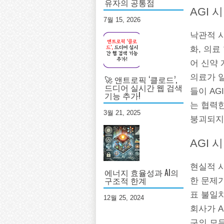
유자의 공통점
AGI 
7월 15, 2026
낙관적 시
화, 의료
어 신약 
의료가 일
🚀 앤트로픽 ‘클로드’,
드디어 실시간 웹 검색
들이 AG
기능 추가!
는 협력한
3월 21, 2025
붕괴되지
AGI 
현실적 시
에너지 효율성과 AI의
구조적 한계
한 문제가
표 불일치 
12월 25, 2024
회사가 A
구의 모든