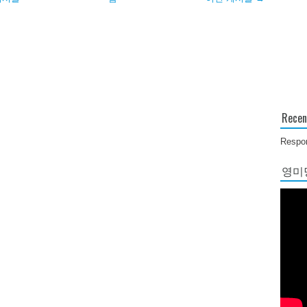
Recen
Respon
영미당