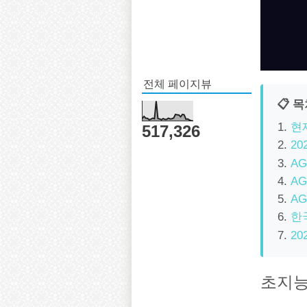
전체 페이지뷰
📋 
현재
517,326
2
AG
A
AG
한
2
초지능