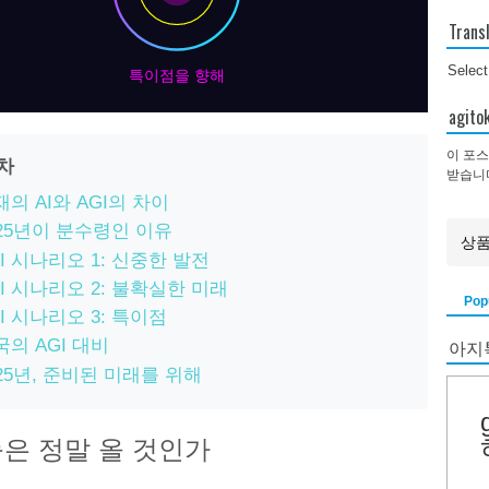
Trans
Selec
특이점을 향해
agi
이 포스
목차
받습니
의 AI와 AGI의 차이
025년이 분수령인 이유
I 시나리오 1: 신중한 발전
GI 시나리오 2: 불확실한 미래
Pop
I 시나리오 3: 특이점
아지
국의 AGI 대비
025년, 준비된 미래를 위해
은 정말 올 것인가