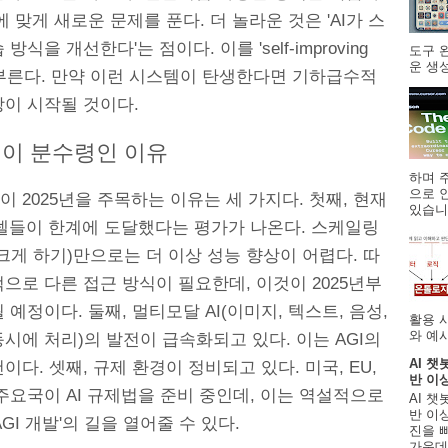
에 맞게 새로운 문제를 푼다. 더 놀라운 것은 'AI가 스
방식을 개선한다'는 점이다. 이를 'self-improving
도구 
운 생성
 부른다. 만약 이런 시스템이 탄생한다면 기하급수적
장이 시작될 것이다.
년이 분수령인 이유
하며 주
으로 
 2025년을 주목하는 이유는 세 가지다. 첫째, 현재
있습니.
모델들이 한계에 도달했다는 평가가 나온다. 스케일링
크게 하기)만으로는 더 이상 성능 향상이 어렵다. 따
으로 다른 접근 방식이 필요한데, 이것이 2025년부
 예정이다. 둘째, 멀티모달 AI(이미지, 텍스트, 음성,
활용 
와 예시
시에 처리)의 발전이 급속화되고 있다. 이는 AGI의
AI 챗
이다. 셋째, 규제 환경이 정비되고 있다. 미국, EU,
반 이
주요국이 AI 규제법을 준비 중인데, 이는 역설적으로
AI 챗
반 이상
AGI 개발'의 길을 열어줄 수 있다.
진을 
가운데