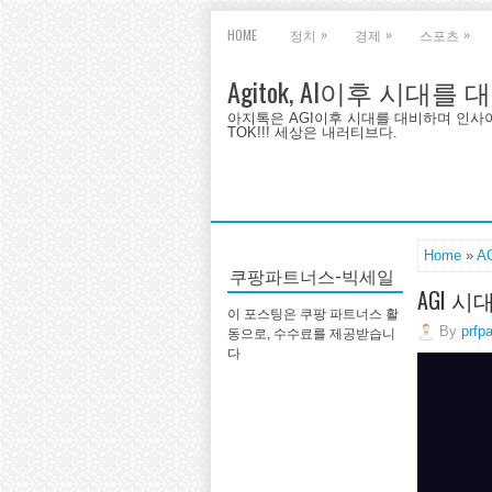
»
»
»
HOME
정치
경제
스포츠
Agitok, AI이후 시대를
아지톡은 AGI이후 시대를 대비하며 인사이트를 
TOK!!! 세상은 내러티브다.
Home
»
A
쿠팡파트너스-빅세일
AGI 
이 포스팅은 쿠팡 파트너스 활
By
prfp
동으로, 수수료를 제공받습니
다