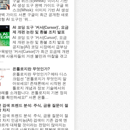
구글 위스크(Whisk): 이미지 기반
AI 생성 도구 완벽 가이드 구글 위
스크(Whisk): 이미지 기반 AI 생성
완벽 가이드 서론 구글이 최근 공개한 새로
형 AI 도구인 ‘위...
AI 코딩 도구 '커서(Cursor)', 요금
제 개편 논란 및 환불 조치 발표
AI 코딩 도구 '커서(Cursor)', 요금
제 개편 논란 및 환불 조치 발표 인
공지능(AI) 코딩 시장에서 급부상
목받던 '커서(Cursor)'가 최근 요금제 개편
인해 사용자들의 거센 불만과 마찰을 겪고
..
온톨로지란 무엇인가?
온톨로지란 무엇인가? 메타 디스
크립션 "온톨로지가 무엇인지 알
아보세요! 존재론에서 시작된 온
톨로지 개념과 정보 기술에서의
사례를 소개합니다. 온톨로지의 기본 정의
를 확인하세요!" 서론 온톨...
봇 검색 트렌드 분석: 주식, 금융 질문이 절
상 차지
봇 검색 트렌드 분석: 주식, 금융 질문이 절
 차지 인공지능(AI) 검색이 기존 검색 엔
빠르게 대체할 것이라는 전망이 많아지는
, 실제 미국 사용자들이 AI 챗봇에 무엇을