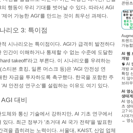
콘텐츠 
I의 행동이 우리 기대를 벗어날 수 있다. 따라서 AGI
'제어 가능한 AGI'를 만드는 것이 최우선 과제다.
시나리오 3: 특이점
Augm
트렌드
단적 시나리오는 특이점이다. AGI가 급격히 발전하다
가능합니
간 인간이 이해하거나 통제할 수 없는 수준에 도달한
AI 웹
개방
'hard takeoff'라고 부른다. 이 시나리오를 우려하는
🧠 A
스티븐 호킹, 일론 머스크 등)은 'AGI 안전성 연
개방 
확장 
막대한 자금을 투자하도록 촉구했다. 한국을 포함한 주
지 않
브라우
'AI 안전성 연구소'를 설립하는 이유도 여기 있다.
AI 영
생태계
AGI 대비
AI 영
츠 생태
고? 이
도체와 통신 기술에서 강하지만, AI 기초 연구에서
시대가
→ 영
 있다. 최근 정부가 '초거대 AI 국가 전략'을 발표한
간격을 좁히려는 노력이다. 서울대, KAIST, 산업 업체