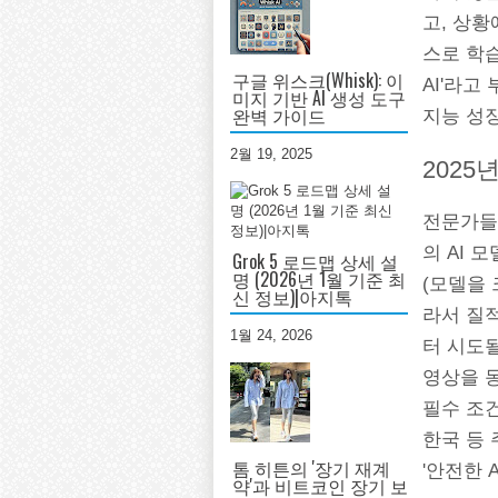
고, 상황
스로 학습 
구글 위스크(Whisk): 이
AI'라고
미지 기반 AI 생성 도구
완벽 가이드
지능 성
2월 19, 2025
2025
전문가들이
의 AI 
Grok 5 로드맵 상세 설
명 (2026년 1월 기준 최
(모델을 
신 정보)|아지톡
라서 질적
1월 24, 2026
터 시도될
영상을 동
필수 조건
한국 등 
톰 히튼의 '장기 재계
'안전한 
약'과 비트코인 장기 보