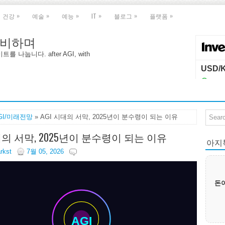
»
»
»
»
»
»
건강
예술
예능
IT
블로그
플랫폼
 대비하며
나눕니다. after AGI, with
GI/미래전망
» AGI 시대의 서막, 2025년이 분수령이 되는 이유
시대의 서막, 2025년이 분수령이 되는 이유
아지톡|
arkst
7월 05, 2026
돈이
AGI