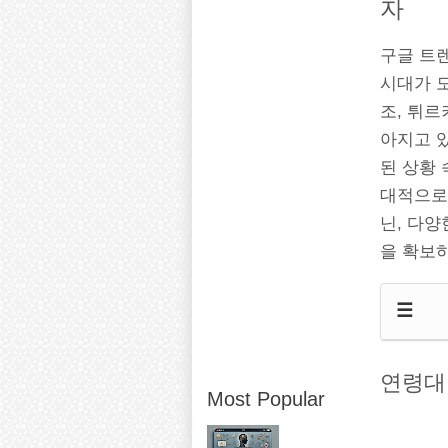
자
구글 트렌
시대가 
조, 튀
아지고 있
된 상황
대적으로
닌, 다
을 확보
☰
연령대별
Most Popular