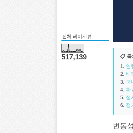
전체 페이지뷰
517,139
📋 
연령
배
국
환
절
정
변동성