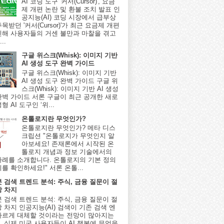
AI 코딩 도구 '커서(Cursor)', 요금
제 개편 논란 및 환불 조치 발표 인
공지능(AI) 코딩 시장에서 급부상
목받던 '커서(Cursor)'가 최근 요금제 개편
인해 사용자들의 거센 불만과 마찰을 겪고
..
구글 위스크(Whisk): 이미지 기반
AI 생성 도구 완벽 가이드
구글 위스크(Whisk): 이미지 기반
AI 생성 도구 완벽 가이드 구글 위
스크(Whisk): 이미지 기반 AI 생성
완벽 가이드 서론 구글이 최근 공개한 새로
형 AI 도구인 ‘위...
온톨로지란 무엇인가?
온톨로지란 무엇인가? 메타 디스
크립션 "온톨로지가 무엇인지 알
아보세요! 존재론에서 시작된 온
톨로지 개념과 정보 기술에서의
사례를 소개합니다. 온톨로지의 기본 정의
를 확인하세요!" 서론 온톨...
봇 검색 트렌드 분석: 주식, 금융 질문이 절
상 차지
봇 검색 트렌드 분석: 주식, 금융 질문이 절
 차지 인공지능(AI) 검색이 기존 검색 엔
빠르게 대체할 것이라는 전망이 많아지는
, 실제 미국 사용자들이 AI 챗봇에 무엇을