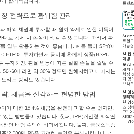
것이 합리적입니다.
콘텐츠 
헤징 전략으로 환위험 관리
과 해외 채권에 투자할 때 원화 약세로 인한 이득이
Augm
반대로 강세 시 손실이 생길 수 있습니다. 따라서 환
트렌드
F를 일부 활용하는 것이 좋습니다. 예를 들어 SPY(미
가능합니
500 ETF)에 투자하면서 동시에 환헤지 상품(HSPU
AI 웹
개방
부 투자하면, 환율 변동에 따른 실질 손실을 줄일 수
🧠 A
개방 
 50~60대라면 약 30% 정도만 환헤지하고 나머지는
확장 
지 않
 노리는 방식도 있습니다.
브라우
AI 영
전략, 세금을 절감하는 현명한 방법
생태계
AI 영
츠 생태
익에 대한 15.4% 세금을 완전히 피할 수는 없지만,
고? 이
 있는 방법들이 있습니다. 첫째, IRP(개인형 퇴직연
시대가
→ 영
활용하면 배당 수익이 비과세됩니다. 둘째, 금융소득종
준(2,000만 원)을 고려해 수익을 분산시킵니다. 셋