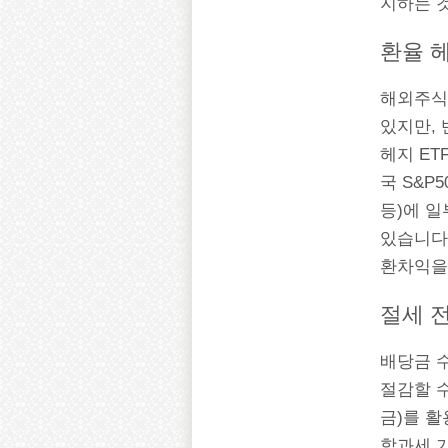
지하는 
환율 
해외주식
있지만, 
헤지 ET
국 S&P
등)에 일
있습니다.
환차익을
절세 
배당금 수
절감할 수
금)를 
합과세 기