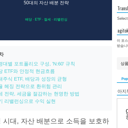
50대의 자산 배분 전략
Trans
Selec
배당 · ETF · 절세 · 리밸런싱
agi
이 포스
받습니
목차
대별 포트폴리오 구성, 'N:60' 규칙
당 ETF와 안정적 현금흐름
내주식 ETF, 배당과 성장의 균형
Pop
율 헤징 전략으로 환위험 관리
아지
세 전략, 세금을 절감하는 현명한 방법
기 리밸런싱으로 수익 실현
 시대, 자산 배분으로 소득을 보호하