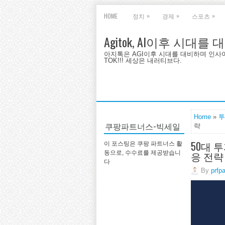
»
»
»
HOME
정치
경제
스포츠
Agitok, AI이후 시대를
아지톡은 AGI이후 시대를 대비하며 인사이트를 
TOK!!! 세상은 내러티브다.
Home
»
투
쿠팡파트너스-빅세일
략
50대 
이 포스팅은 쿠팡 파트너스 활
응 전략
동으로, 수수료를 제공받습니
다
By
prfp