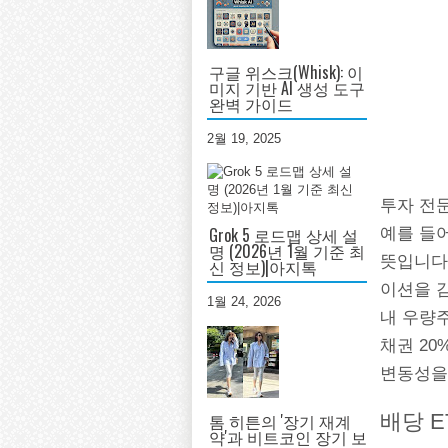
구글 위스크(Whisk): 이
미지 기반 AI 생성 도구
완벽 가이드
2월 19, 2025
투자 전
Grok 5 로드맵 상세 설
예를 들어
명 (2026년 1월 기준 최
뜻입니다
신 정보)|아지톡
이션을 감
1월 24, 2026
내 우량주 
채권 20
변동성을
배당 
톰 히튼의 '장기 재계
약'과 비트코인 장기 보