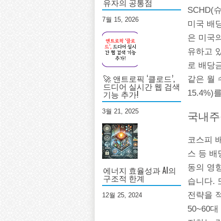
유자의 공통점
SCHD(슈
7월 15, 2026
미국 배당
은 미국의
유하고 있
로 배당금
🚀 앤트로픽 ‘클로드’,
같은 월
드디어 실시간 웹 검색
15.4%
기능 추가!
3월 21, 2025
국내주식
코스피 배당
스 등 
동의 영향
에너지 효율성과 AI의
구조적 한계
습니다.
전략을 
12월 25, 2024
50~60