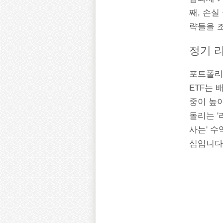
째, 손실
략들을 
정기 
포트폴리
ETF는 
중이 높
돌리는 '
사는' 수
심입니다