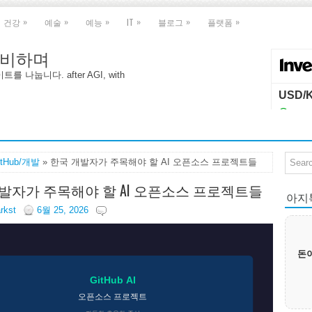
»
»
»
»
»
»
건강
예술
예능
IT
블로그
플랫폼
 대비하며
나눕니다. after AGI, with
itHub/개발
» 한국 개발자가 주목해야 할 AI 오픈소스 프로젝트들
발자가 주목해야 할 AI 오픈소스 프로젝트들
아지톡|
arkst
6월 25, 2026
돈이
GitHub AI
오픈소스 프로젝트