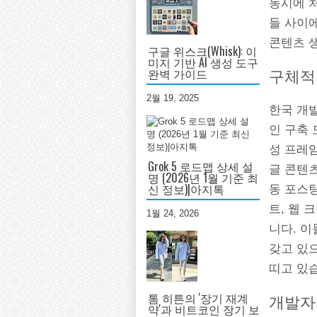
동시에 
들 사이
콘텐츠 생
구글 위스크(Whisk): 이
미지 기반 AI 생성 도구
완벽 가이드
구체적
2월 19, 2025
한국 개
인 구축 
성 프레
Grok 5 로드맵 상세 설
글 콘텐
명 (2026년 1월 기준 최
신 정보)|아지톡
동 포스팅
트, 웹 
1월 24, 2026
니다. 
갖고 있
띠고 있
톰 히튼의 '장기 재계
개발자
약'과 비트코인 장기 보