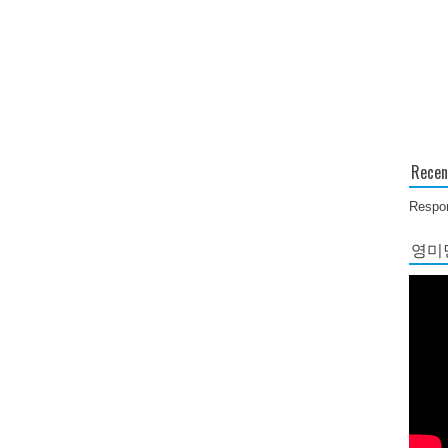
Recen
Respon
영미당