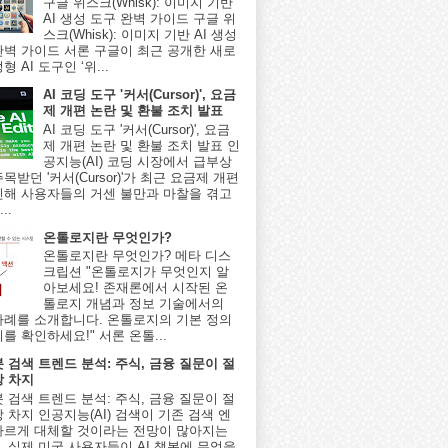
구글 위스크(Whisk): 이미지 기반
AI 생성 도구 완벽 가이드 구글 위
스크(Whisk): 이미지 기반 AI 생성
완벽 가이드 서론 구글이 최근 공개한 새로
형 AI 도구인 ‘위...
AI 코딩 도구 '커서(Cursor)', 요금
제 개편 논란 및 환불 조치 발표
AI 코딩 도구 '커서(Cursor)', 요금
제 개편 논란 및 환불 조치 발표 인
공지능(AI) 코딩 시장에서 급부상
목받던 '커서(Cursor)'가 최근 요금제 개편
인해 사용자들의 거센 불만과 마찰을 겪고
..
온톨로지란 무엇인가?
온톨로지란 무엇인가? 메타 디스
크립션 "온톨로지가 무엇인지 알
아보세요! 존재론에서 시작된 온
톨로지 개념과 정보 기술에서의
사례를 소개합니다. 온톨로지의 기본 정의
를 확인하세요!" 서론 온톨...
봇 검색 트렌드 분석: 주식, 금융 질문이 절
상 차지
봇 검색 트렌드 분석: 주식, 금융 질문이 절
 차지 인공지능(AI) 검색이 기존 검색 엔
빠르게 대체할 것이라는 전망이 많아지는
, 실제 미국 사용자들이 AI 챗봇에 무엇을