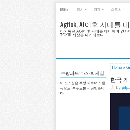
»
»
»
HOME
정치
경제
스포츠
Agitok, AI이후 시대를
아지톡은 AGI이후 시대를 대비하며 인사이트를 
TOK!!! 세상은 내러티브다.
Home
»
G
쿠팡파트너스-빅세일
한국 개
이 포스팅은 쿠팡 파트너스 활
By
prfp
동으로, 수수료를 제공받습니
다