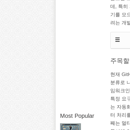
데, 특
기를 모으
려는 개
☰
주목할
현재 Gi
분류로 나
임워크인데
특정 요
는 자동
터 처리를
Most Popular
째는 멀티