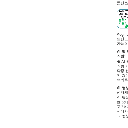
콘텐츠 
Augm
트렌드
가능합니
AI 웹
개방
🧠 A
개방 
확장 
지 않
브라우
AI 영
생태계
AI 영
츠 생태
고? 이
시대가
→ 영