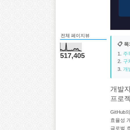
전체 페이지뷰
📋 
주
517,405
구
개
개발자
프로젝
GitHu
효율성 
글로벌 