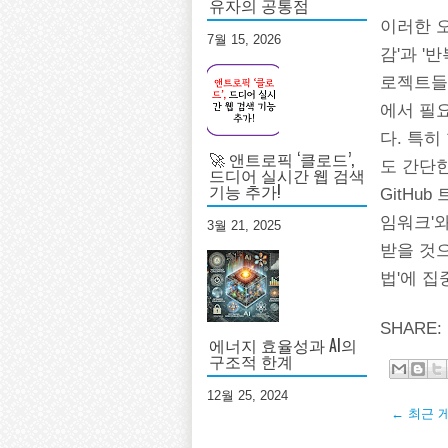
유자의 공통점
이러한 
7월 15, 2026
감'과 '반
로젝트들을
에서 필
다. 특
🚀 앤트로픽 ‘클로드’,
도 간단한
드디어 실시간 웹 검색
기능 추가!
GitHu
임워크'와
3월 21, 2025
받을 것으
법'에 
SHARE:
에너지 효율성과 AI의
구조적 한계
12월 25, 2024
← 최근 