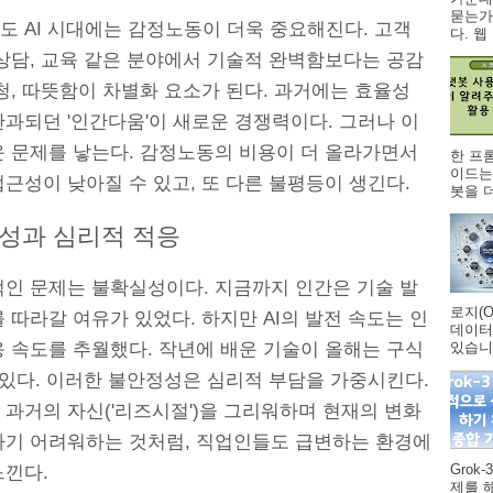
묻는가
도 AI 시대에는 감정노동이 더욱 중요해진다. 고객
다. 웹 .
 상담, 교육 같은 분야에서 기술적 완벽함보다는 공감
청, 따뜻함이 차별화 요소가 된다. 과거에는 효율성
간과되던 '인간다움'이 새로운 경쟁력이다. 그러나 이
운 문제를 낳는다. 감정노동의 비용이 더 올라가면서
한 프
이드는
근성이 낮아질 수 있고, 또 다른 불평등이 생긴다.
봇을 더
성과 심리적 적응
적인 문제는 불확실성이다. 지금까지 인간은 기술 발
로지(O
 따라갈 여유가 있었다. 하지만 AI의 발전 속도는 인
데이터
응 속도를 추월했다. 작년에 배운 기술이 올해는 구식
있습니다
 있다. 이러한 불안정성은 심리적 부담을 가중시킨다.
 과거의 자신('리즈시절')을 그리워하며 현재의 변화
하기 어려워하는 것처럼, 직업인들도 급변하는 환경에
Grok
느낀다.
제를 