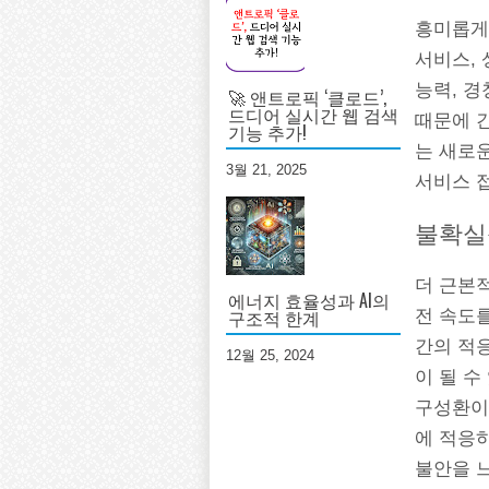
흥미롭게
서비스,
능력, 경
🚀 앤트로픽 ‘클로드’,
드디어 실시간 웹 검색
때문에 
기능 추가!
는 새로
3월 21, 2025
서비스 접
불확실
더 근본
에너지 효율성과 AI의
구조적 한계
전 속도를
간의 적
12월 25, 2024
이 될 수
구성환이
에 적응
불안을 