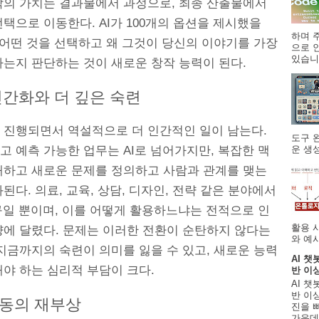
작의 가치는 결과물에서 과정으로, 최종 산출물에서
택으로 이동한다. AI가 100개의 옵션을 제시했을
하며 주
 어떤 것을 선택하고 왜 그것이 당신의 이야기를 가장
으로 
있습니.
하는지 판단하는 것이 새로운 창작 능력이 된다.
인간화와 더 깊은 숙련
 진행되면서 역설적으로 더 인간적인 일이 남는다.
도구 
 예측 가능한 업무는 AI로 넘어가지만, 복잡한 맥
운 생성
해하고 새로운 문제를 정의하고 사람과 관계를 맺는
된다. 의료, 교육, 상담, 디자인, 전략 같은 분야에서
구일 뿐이며, 이를 어떻게 활용하느냐는 전적으로 인
활용 
량에 달렸다. 문제는 이러한 전환이 순탄하지 않다는
와 예시
지금까지의 숙련이 의미를 잃을 수 있고, 새로운 능력
AI 챗
야 하는 심리적 부담이 크다.
반 이
AI 챗
반 이상
동의 재부상
진을 
가운데