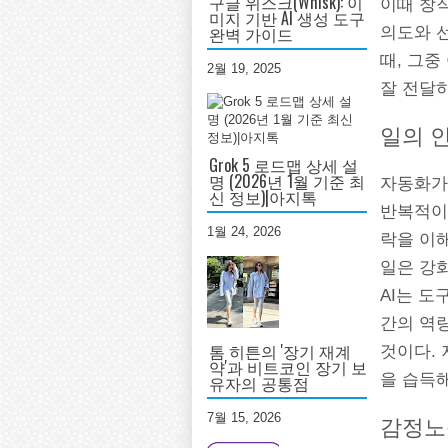
구글 위스크(Whisk): 이
이때 창
미지 기반 AI 생성 도구
완벽 가이드
의도와 선
때, 그중
2월 19, 2025
잘 전달
일의 
Grok 5 로드맵 상세 설
명 (2026년 1월 기준 최
자동화가
신 정보)|아지톡
반복적이고
1월 24, 2026
락을 이
일은 강화
AI는 도
간의 역
톰 히튼의 '장기 재계
것이다. 
약'과 비트코인 장기 보
을 습득해
유자의 공통점
7월 15, 2026
감정노