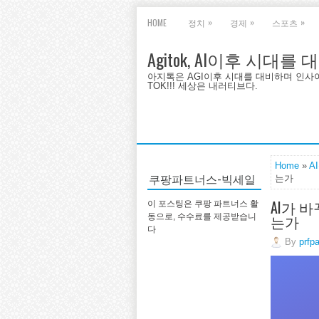
»
»
»
HOME
정치
경제
스포츠
Agitok, AI이후 시대를
아지톡은 AGI이후 시대를 대비하며 인사이트를 
TOK!!! 세상은 내러티브다.
Home
»
A
쿠팡파트너스-빅세일
는가
AI가 
이 포스팅은 쿠팡 파트너스 활
는가
동으로, 수수료를 제공받습니
다
By
prfp