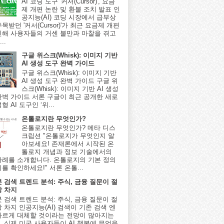
AI 코딩 도구 '커서(Cursor)', 요금
제 개편 논란 및 환불 조치 발표 인
공지능(AI) 코딩 시장에서 급부상
목받던 '커서(Cursor)'가 최근 요금제 개편
인해 사용자들의 거센 불만과 마찰을 겪고
..
구글 위스크(Whisk): 이미지 기반
AI 생성 도구 완벽 가이드
구글 위스크(Whisk): 이미지 기반
AI 생성 도구 완벽 가이드 구글 위
스크(Whisk): 이미지 기반 AI 생성
완벽 가이드 서론 구글이 최근 공개한 새로
형 AI 도구인 ‘위...
온톨로지란 무엇인가?
온톨로지란 무엇인가? 메타 디스
크립션 "온톨로지가 무엇인지 알
아보세요! 존재론에서 시작된 온
톨로지 개념과 정보 기술에서의
사례를 소개합니다. 온톨로지의 기본 정의
를 확인하세요!" 서론 온톨...
봇 검색 트렌드 분석: 주식, 금융 질문이 절
상 차지
봇 검색 트렌드 분석: 주식, 금융 질문이 절
 차지 인공지능(AI) 검색이 기존 검색 엔
빠르게 대체할 것이라는 전망이 많아지는
, 실제 미국 사용자들이 AI 챗봇에 무엇을