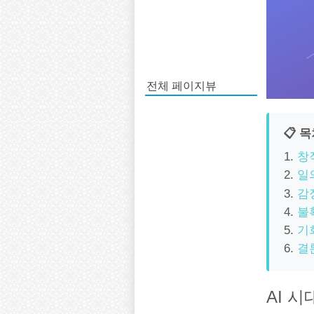
전체 페이지뷰
📋 
창
일
감
불
기
결
AI 