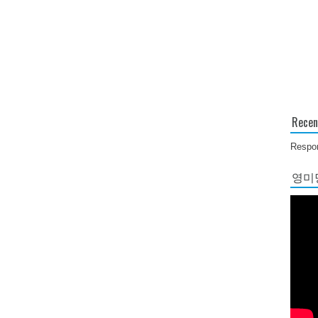
Recen
Respon
영미당