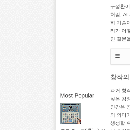
구성환이
처럼, A
히 기술이
리가 어
인 질문을
☰
창작의
과거 창
Most Popular
싶은 감정
인간은 창
의 의미가
생성할 수