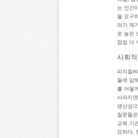
는 인간이
을 요구하
려가 제기
로 높은 
점점 더
사회적
피지컬AI
들에 답
를 어떻
사라지면
생산성으
질문들은
교육 기관
요하다.