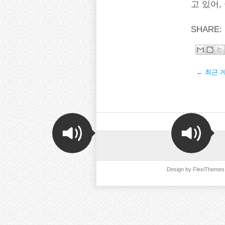
고 있어,
SHARE:
← 최근 
Design by
FlexiThemes