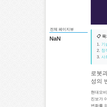
전체 페이지뷰
📋 
NaN
기
창
사
로봇과
성의 
현대모비
진보가 
변화를 