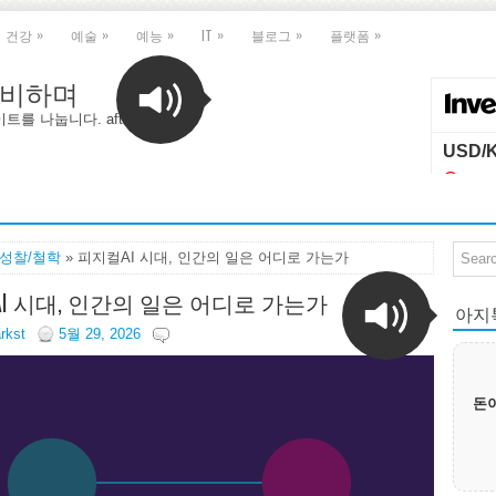
»
»
»
»
»
»
건강
예술
예능
IT
블로그
플랫폼
 대비하며
나눕니다. after AGI, with
I성찰/철학
» 피지컬AI 시대, 인간의 일은 어디로 가는가
I 시대, 인간의 일은 어디로 가는가
아지톡|
arkst
5월 29, 2026
돈이