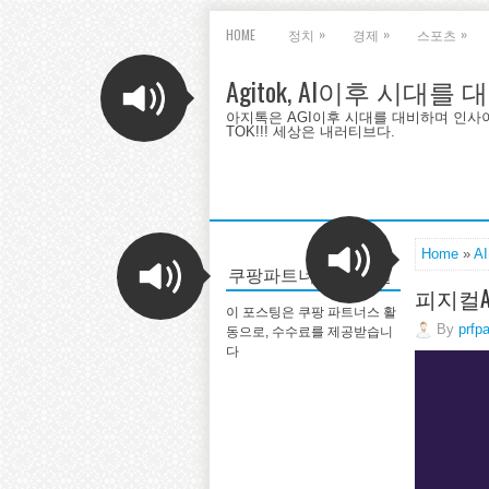
»
»
»
HOME
정치
경제
스포츠
Agitok, AI이후 시대를
아지톡은 AGI이후 시대를 대비하며 인사이트를 
TOK!!! 세상은 내러티브다.
Home
»
A
쿠팡파트너스-빅세일
피지컬A
이 포스팅은 쿠팡 파트너스 활
By
prfp
동으로, 수수료를 제공받습니
다