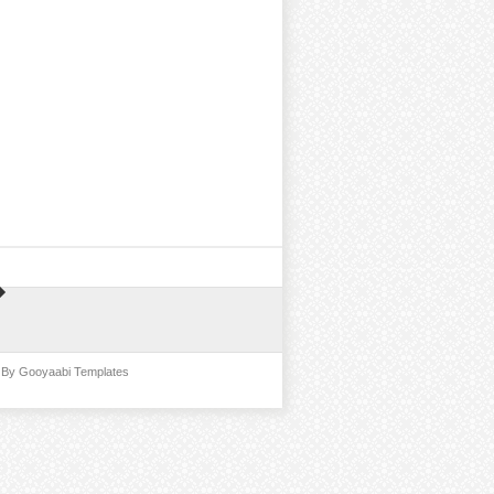
d By
Gooyaabi Templates