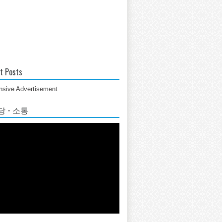
t Posts
sive Advertisement
 - 소통