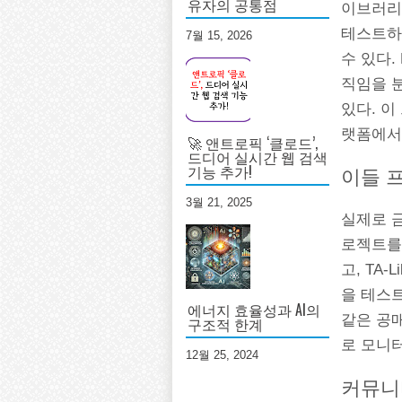
유자의 공통점
이브러리
테스트하
7월 15, 2026
수 있다
직임을 
있다. 이
랫폼에서
🚀 앤트로픽 ‘클로드’,
드디어 실시간 웹 검색
기능 추가!
이들 
3월 21, 2025
실제로 
로젝트를
고, TA-
을 테스
에너지 효율성과 AI의
같은 공
구조적 한계
로 모니
12월 25, 2024
커뮤니