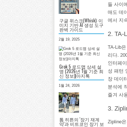
들 사이에
매도 데
구글 위스크(Whisk): 이
에서 지
미지 기반 AI 생성 도구
완벽 가이드
2. TA-L
2월 19, 2025
TA-Li
리다. 2
인터페이
Grok 5 로드맵 상세 설
명 (2026년 1월 기준 최
성 패턴 
신 정보)|아지톡
장 데이
1월 24, 2026
분석에 
즐겨 사
3. Zipl
톰 히튼의 '장기 재계
Zipli
약'과 비트코인 장기 보