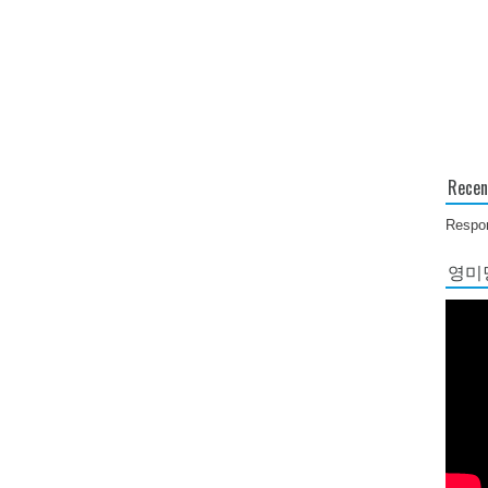
Recen
Respon
영미당