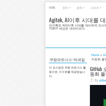
»
»
»
HOME
정치
경제
스포츠
Agitok, AI이후 시대를
아지톡은 AGI이후 시대를 대비하며 인사이트를 
TOK!!! 세상은 내러티브다.
Home
»
G
쿠팡파트너스-빅세일
자동화 플
GitHu
이 포스팅은 쿠팡 파트너스 활
동화 
동으로, 수수료를 제공받습니
다
By
prfp