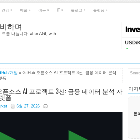
»
»
»
»
»
»
건강
예술
예능
IT
블로그
플랫폼
 대비하며
나눕니다. after AGI, with
itHub/개발
» GitHub 오픈소스 AI 프로젝트 3선: 금융 데이터 분석
랫폼
아지톡|
b 오픈소스 AI 프로젝트 3선: 금융 데이터 분석 자
플랫폼
arkst
6월 27, 2026
돈이