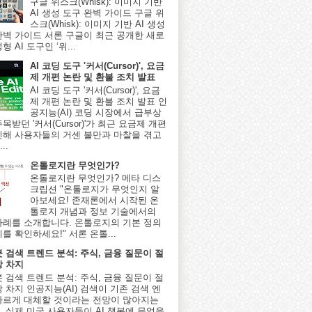
구글 위스크(Whisk): 이미지 기반
AI 생성 도구 완벽 가이드 구글 위
스크(Whisk): 이미지 기반 AI 생성
완벽 가이드 서론 구글이 최근 공개한 새로
형 AI 도구인 ‘위...
AI 코딩 도구 '커서(Cursor)', 요금
제 개편 논란 및 환불 조치 발표
AI 코딩 도구 '커서(Cursor)', 요금
제 개편 논란 및 환불 조치 발표 인
공지능(AI) 코딩 시장에서 급부상
목받던 '커서(Cursor)'가 최근 요금제 개편
인해 사용자들의 거센 불만과 마찰을 겪고
..
온톨로지란 무엇인가?
온톨로지란 무엇인가? 메타 디스
크립션 "온톨로지가 무엇인지 알
아보세요! 존재론에서 시작된 온
톨로지 개념과 정보 기술에서의
사례를 소개합니다. 온톨로지의 기본 정의
를 확인하세요!" 서론 온톨...
봇 검색 트렌드 분석: 주식, 금융 질문이 절
상 차지
봇 검색 트렌드 분석: 주식, 금융 질문이 절
 차지 인공지능(AI) 검색이 기존 검색 엔
빠르게 대체할 것이라는 전망이 많아지는
, 실제 미국 사용자들이 AI 챗봇에 무엇을