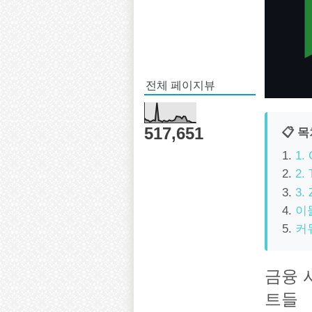
전체 페이지뷰
517,651
📋 
1. 
2. 
3. 
이
커
금융 
트들