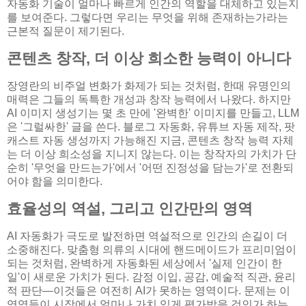
자동화 기술이 얼마나 빠르게 인간의 역할을 대체하고 있는지
를 보여준다. 그렇다면 우리는 무엇을 위해 존재하는가라는
근본적 질문이 제기된다.
콘텐츠 창작, 더 이상 희소한 능력이 아니다
장영란의 비주얼 변화가 화제가 되는 것처럼, 한때 유명인의
매력은 그들의 독특한 개성과 창작 능력에서 나왔다. 하지만
AI 이미지 생성기는 몇 초 만에 '완벽한' 이미지를 만들고, LLM
은 '그럴싸한' 글을 쓴다. 블로그 자동화, 유튜브 자동 제작, 팟
캐스트 자동 생성까지 가능해진 지금, 콘텐츠 창작 능력 자체
는 더 이상 희소성을 지니지 않는다. 이는 창작자의 가치가 단
순히 '무엇을 만드는가'에서 '어떤 진정성을 담는가'로 전환되
어야 함을 의미한다.
효율성의 역설, 그리고 인간만의 영역
AI 자동화가 극도로 발전하면 역설적으로 인간의 손길이 더
소중해진다. 맞춤형 의류의 시대에 핸드메이드가 프리미엄이
되는 것처럼, 완벽하게 자동화된 세상에서 '실제 인간이 한
일'이 새로운 가치가 된다. 감정 이입, 공감, 예술적 직관, 윤리
적 판단—이것들은 여전히 AI가 못하는 영역이다. 문제는 이
영역들이 시장에서 얼마나 가치 있게 평가받을 것인가 하는