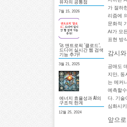
유자의 공통점
가 절하
7월 15, 2026
리즘에 
문화적 
AI가 모
표현 방
🚀 앤트로픽 ‘클로드’,
드디어 실시간 웹 검색
감시와
기능 추가!
3월 21, 2025
공매도 
지만, 
는 메커
예측할수
에너지 효율성과 AI의
다. 기
구조적 한계
심화시키
12월 25, 2024
앞으로