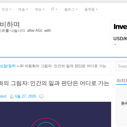
»
»
»
»
»
»
건강
예술
예능
IT
블로그
플랫폼
 대비하며
나눕니다. after AGI, with
I성찰/철학
» AI 자동화의 그림자: 인간의 일과 판단은 어디로 가는
아지톡|
동화의 그림자: 인간의 일과 판단은 어디로 가는
arkst
6월 27, 2026
돈이