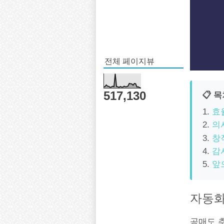
전체 페이지뷰
517,130
📋 
효
의
창
감
앞
자동화
공매도 추