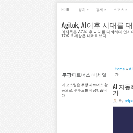
»
»
»
HOME
정치
경제
스포츠
Agitok, AI이후 시대를
아지톡은 AGI이후 시대를 대비하며 인사이트를 
TOK!!! 세상은 내러티브다.
Home
»
A
쿠팡파트너스-빅세일
가
AI 자
이 포스팅은 쿠팡 파트너스 활
가
동으로, 수수료를 제공받습니
다
By
prfp