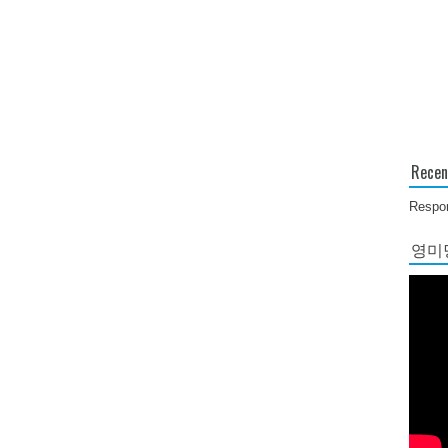
Recen
Respon
영미당