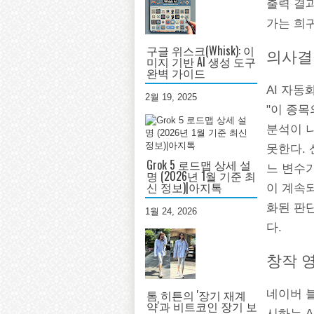
출력 결
가는 희귀
구글 위스크(Whisk): 이
의사결
미지 기반 AI 생성 도구
완벽 가이드
AI 자동
2월 19, 2025
"이 종
분석이 나
못한다. 
Grok 5 로드맵 상세 설
느 변수
명 (2026년 1월 기준 최
신 정보)|아지톡
이 계속
화된 판
1월 24, 2026
다.
창작 
톰 히튼의 '장기 재계
네이버 
약'과 비트코인 장기 보
시하는 A