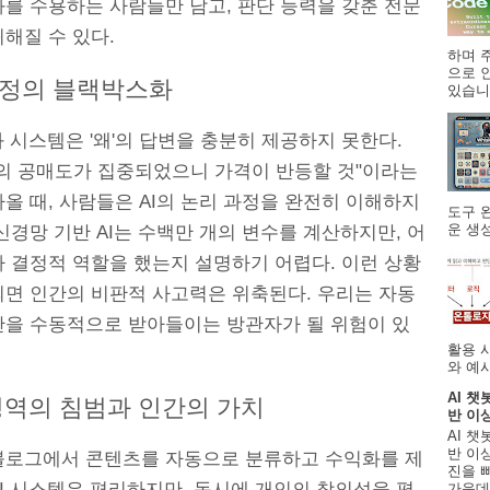
과를 수용하는 사람들만 남고, 판단 능력을 갖춘 전문
해질 수 있다.
하며 주
으로 
정의 블랙박스화
있습니.
화 시스템은 '왜'의 답변을 충분히 제공하지 못한다.
목의 공매도가 집중되었으니 가격이 반등할 것"이라는
올 때, 사람들은 AI의 논리 과정을 완전히 이해하지
도구 
운 생성
신경망 기반 AI는 수백만 개의 변수를 계산하지만, 어
가 결정적 역할을 했는지 설명하기 어렵다. 이런 상황
되면 인간의 비판적 사고력은 위축된다. 우리는 자동
단을 수동적으로 받아들이는 방관자가 될 위험이 있
활용 
와 예시
AI 챗
영역의 침범과 인간의 가치
반 이
AI 챗
반 이상
블로그에서 콘텐츠를 자동으로 분류하고 수익화를 제
진을 
I 시스템은 편리하지만, 동시에 개인의 창의성을 평
가운데