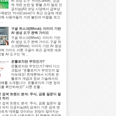
AI 코딩 도구 '커서(Cursor)', 요금
제 개편 논란 및 환불 조치 발표 인
공지능(AI) 코딩 시장에서 급부상
목받던 '커서(Cursor)'가 최근 요금제 개편
인해 사용자들의 거센 불만과 마찰을 겪고
..
구글 위스크(Whisk): 이미지 기반
AI 생성 도구 완벽 가이드
구글 위스크(Whisk): 이미지 기반
AI 생성 도구 완벽 가이드 구글 위
스크(Whisk): 이미지 기반 AI 생성
완벽 가이드 서론 구글이 최근 공개한 새로
형 AI 도구인 ‘위...
온톨로지란 무엇인가?
온톨로지란 무엇인가? 메타 디스
크립션 "온톨로지가 무엇인지 알
아보세요! 존재론에서 시작된 온
톨로지 개념과 정보 기술에서의
사례를 소개합니다. 온톨로지의 기본 정의
를 확인하세요!" 서론 온톨...
봇 검색 트렌드 분석: 주식, 금융 질문이 절
상 차지
봇 검색 트렌드 분석: 주식, 금융 질문이 절
 차지 인공지능(AI) 검색이 기존 검색 엔
빠르게 대체할 것이라는 전망이 많아지는
, 실제 미국 사용자들이 AI 챗봇에 무엇을