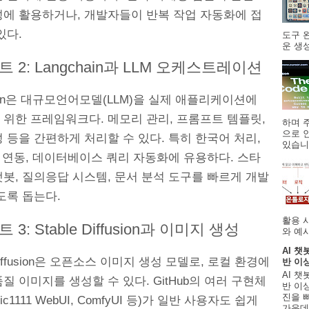
성에 활용하거나, 개발자들이 반복 작업 자동화에 접
있다.
도구 
운 생성
 2: Langchain과 LLM 오케스트레이션
hain은 대규모언어모델(LLM)을 실제 애플리케이션에
 위한 프레임워크다. 메모리 관리, 프롬프트 템플릿,
하며 주
으로 
 등을 간편하게 처리할 수 있다. 특히 한국어 처리,
있습니.
I 연동, 데이터베이스 쿼리 자동화에 유용하다. 스타
봇, 질의응답 시스템, 문서 분석 도구를 빠르게 개발
도록 돕는다.
활용 
3: Stable Diffusion과 이미지 생성
와 예시
AI 챗
 Diffusion은 오픈소스 이미지 생성 모델로, 로컬 환경에
반 이
AI 챗
질 이미지를 생성할 수 있다. GitHub의 여러 구현체
반 이상
진을 
atic1111 WebUI, ComfyUI 등)가 일반 사용자도 쉽게
가운데