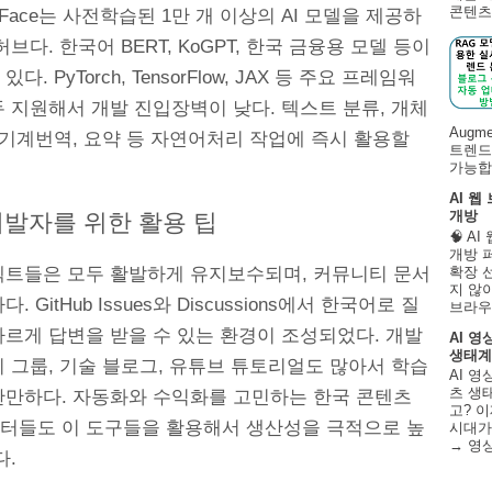
콘텐츠 
ng Face는 사전학습된 1만 개 이상의 AI 모델을 제공하
허브다. 한국어 BERT, KoGPT, 한국 금융용 모델 등이
다. PyTorch, TensorFlow, JAX 등 주요 프레임워
 지원해서 개발 진입장벽이 낮다. 텍스트 분류, 개체
Augm
 기계번역, 요약 등 자연어처리 작업에 즉시 활용할
트렌드
가능합니
AI 웹
개방
개발자를 위한 활용 팁
🧠 A
개방 
젝트들은 모두 활발하게 유지보수되며, 커뮤니티 문서
확장 
지 않
. GitHub Issues와 Discussions에서 한국어로 질
브라우
빠르게 답변을 받을 수 있는 환경이 조성되었다. 개발
AI 영
생태계
 그룹, 기술 블로그, 유튜브 튜토리얼도 많아서 학습
AI 영
츠 생태
완만하다. 자동화와 수익화를 고민하는 한국 콘텐츠
고? 이
터들도 이 도구들을 활용해서 생산성을 극적으로 높
시대가
→ 영
다.