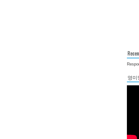
Recen
Respon
영미당