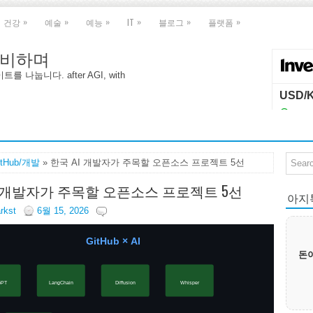
»
»
»
»
»
»
건강
예술
예능
IT
블로그
플랫폼
 대비하며
나눕니다. after AGI, with
itHub/개발
» 한국 AI 개발자가 주목할 오픈소스 프로젝트 5선
I 개발자가 주목할 오픈소스 프로젝트 5선
아지톡|
arkst
6월 15, 2026
GitHub × AI
돈이
GPT
LangChain
Diffusion
Whisper