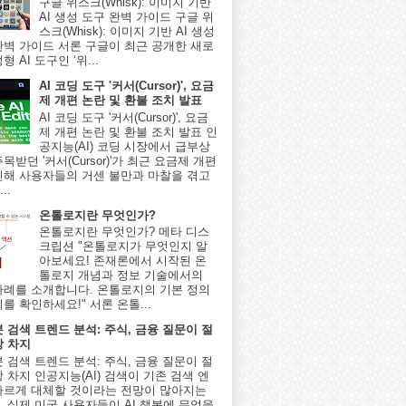
구글 위스크(Whisk): 이미지 기반
AI 생성 도구 완벽 가이드 구글 위
스크(Whisk): 이미지 기반 AI 생성
완벽 가이드 서론 구글이 최근 공개한 새로
형 AI 도구인 ‘위...
AI 코딩 도구 '커서(Cursor)', 요금
제 개편 논란 및 환불 조치 발표
AI 코딩 도구 '커서(Cursor)', 요금
제 개편 논란 및 환불 조치 발표 인
공지능(AI) 코딩 시장에서 급부상
목받던 '커서(Cursor)'가 최근 요금제 개편
인해 사용자들의 거센 불만과 마찰을 겪고
..
온톨로지란 무엇인가?
온톨로지란 무엇인가? 메타 디스
크립션 "온톨로지가 무엇인지 알
아보세요! 존재론에서 시작된 온
톨로지 개념과 정보 기술에서의
사례를 소개합니다. 온톨로지의 기본 정의
를 확인하세요!" 서론 온톨...
봇 검색 트렌드 분석: 주식, 금융 질문이 절
상 차지
봇 검색 트렌드 분석: 주식, 금융 질문이 절
 차지 인공지능(AI) 검색이 기존 검색 엔
빠르게 대체할 것이라는 전망이 많아지는
, 실제 미국 사용자들이 AI 챗봇에 무엇을