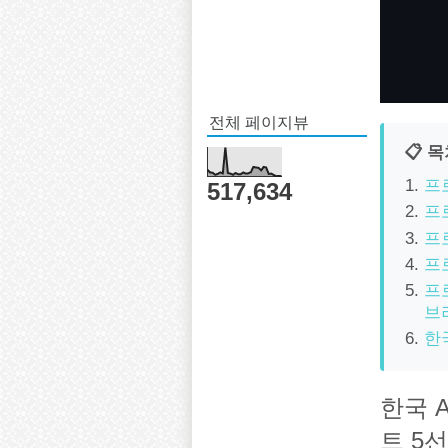
전체 페이지뷰
📋 
프
517,634
프로
프로
프로
프로
브
한
한국 
트 5선