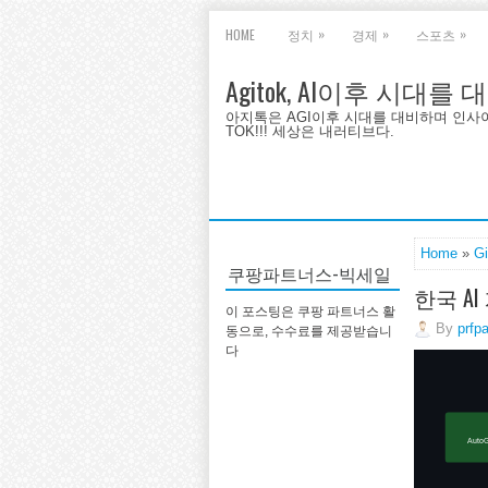
»
»
»
HOME
정치
경제
스포츠
Agitok, AI이후 시대를
아지톡은 AGI이후 시대를 대비하며 인사이트를 
TOK!!! 세상은 내러티브다.
Home
»
G
쿠팡파트너스-빅세일
한국 A
이 포스팅은 쿠팡 파트너스 활
By
prfp
동으로, 수수료를 제공받습니
다
Auto