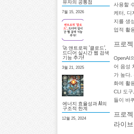
유자의 공통점
사용할 
7월 15, 2026
케터, 
지를 생
업적 활
프로젝트
🚀 앤트로픽 ‘클로드’,
드디어 실시간 웹 검색
기능 추가!
OpenA
어 음성
3월 21, 2025
가 높다.
화에 활용
CLI 도
들이 바퀴
에너지 효율성과 AI의
구조적 한계
프로젝트 
12월 25, 2024
라이브