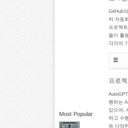
GitHu
히 자동화
프로젝트
들이 활
각각의 
☰
프로젝트
AutoG
행하는 A
았으며, 
Most Popular
하고 수행
등 다양