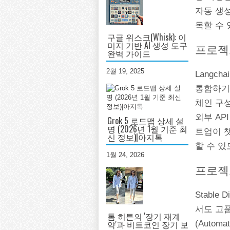
자동 생
목할 수 
구글 위스크(Whisk): 이
미지 기반 AI 생성 도구
프로젝트
완벽 가이드
2월 19, 2025
Langc
통합하기
체인 구성
외부 AP
Grok 5 로드맵 상세 설
명 (2026년 1월 기준 최
트업이 챗
신 정보)|아지톡
할 수 있
1월 24, 2026
프로젝트 
Stable
서도 고품
톰 히튼의 '장기 재계
약'과 비트코인 장기 보
(Autom