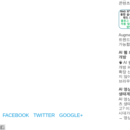
콘텐츠 
Augm
트렌드
가능합니
AI 웹
개방
🧠 A
개방 
확장 
지 않
브라우
AI 영
생태계
AI 영
츠 생태
고? 이
시대가
FACEBOOK
TWITTER
GOOGLE+
→ 영