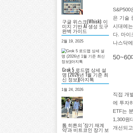
S&P50
은 기술 
구글 위스크(Whisk): 이
미지 기반 AI 생성 도구
시대에는
완벽 가이드
다. 마이
2월 19, 2025
나스닥에
50~6
Grok 5 로드맵 상세 설
명 (2026년 1월 기준 최
신 정보)|아지톡
1월 24, 2026
직접 개별
에 투자
ETF는 
1,300
톰 히튼의 '장기 재계
개선되고
약'과 비트코인 장기 보