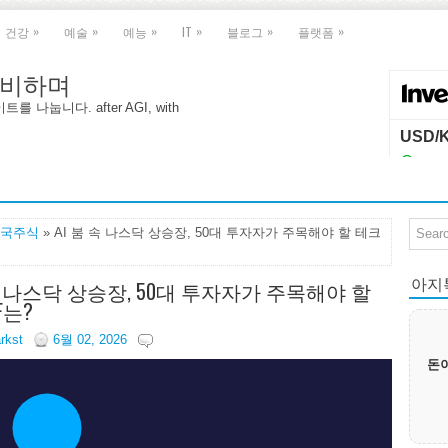
»
»
»
»
»
»
건강
예술
예능
IT
블로그
플랫폼
 대비하며
나눕니다. after AGI, with
국주식
» AI 붐 속 나스닥 상승장, 50대 투자자가 주목해야 할 테크
아지톡|
 속 나스닥 상승장, 50대 투자자가 주목해야 할
F는?
arkst
6월 02, 2026
돈이