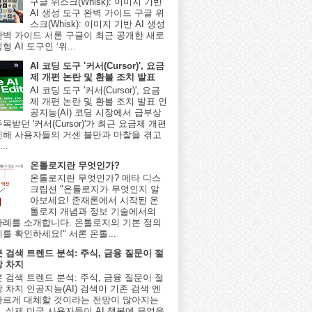
구글 위스크(Whisk): 이미지 기반
AI 생성 도구 완벽 가이드 구글 위
스크(Whisk): 이미지 기반 AI 생성
완벽 가이드 서론 구글이 최근 공개한 새로
형 AI 도구인 ‘위...
AI 코딩 도구 '커서(Cursor)', 요금
제 개편 논란 및 환불 조치 발표
AI 코딩 도구 '커서(Cursor)', 요금
제 개편 논란 및 환불 조치 발표 인
공지능(AI) 코딩 시장에서 급부상
목받던 '커서(Cursor)'가 최근 요금제 개편
인해 사용자들의 거센 불만과 마찰을 겪고
..
온톨로지란 무엇인가?
온톨로지란 무엇인가? 메타 디스
크립션 "온톨로지가 무엇인지 알
아보세요! 존재론에서 시작된 온
톨로지 개념과 정보 기술에서의
사례를 소개합니다. 온톨로지의 기본 정의
를 확인하세요!" 서론 온톨...
봇 검색 트렌드 분석: 주식, 금융 질문이 절
상 차지
봇 검색 트렌드 분석: 주식, 금융 질문이 절
 차지 인공지능(AI) 검색이 기존 검색 엔
빠르게 대체할 것이라는 전망이 많아지는
, 실제 미국 사용자들이 AI 챗봇에 무엇을