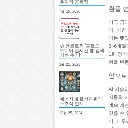
유자의 공통점
환율 
7월 15, 2026
미국 금
다. 이
다는 뜻
🚀 앤트로픽 ‘클로드’,
3~6개월
드디어 실시간 웹 검색
기능 추가!
1회 정
환율 변동
3월 21, 2025
앞으로
AI 기술
자동화 
에너지 효율성과 AI의
구조적 한계
계속 개
있을 수
12월 25, 2024
니다. 우