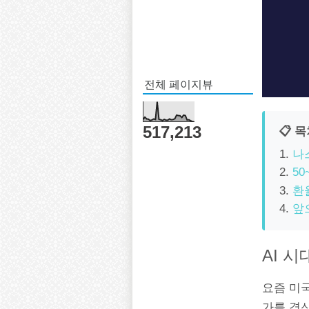
전체 페이지뷰
517,213
📋 
나스
5
환
앞
AI 
요즘 미
가를 경신