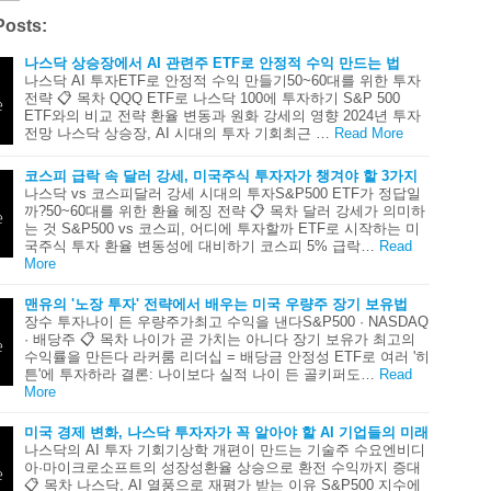
Posts:
나스닥 상승장에서 AI 관련주 ETF로 안정적 수익 만드는 법
나스닥 AI 투자ETF로 안정적 수익 만들기50~60대를 위한 투자
전략 📋 목차 QQQ ETF로 나스닥 100에 투자하기 S&P 500
ETF와의 비교 전략 환율 변동과 원화 강세의 영향 2024년 투자
전망 나스닥 상승장, AI 시대의 투자 기회최근 …
Read More
코스피 급락 속 달러 강세, 미국주식 투자자가 챙겨야 할 3가지
나스닥 vs 코스피달러 강세 시대의 투자S&P500 ETF가 정답일
까?50~60대를 위한 환율 헤징 전략 📋 목차 달러 강세가 의미하
는 것 S&P500 vs 코스피, 어디에 투자할까 ETF로 시작하는 미
국주식 투자 환율 변동성에 대비하기 코스피 5% 급락…
Read
More
맨유의 '노장 투자' 전략에서 배우는 미국 우량주 장기 보유법
장수 투자나이 든 우량주가최고 수익을 낸다S&P500 · NASDAQ
· 배당주 📋 목차 나이가 곧 가치는 아니다 장기 보유가 최고의
수익률을 만든다 라커룸 리더십 = 배당금 안정성 ETF로 여러 '히
튼'에 투자하라 결론: 나이보다 실적 나이 든 골키퍼도…
Read
More
미국 경제 변화, 나스닥 투자자가 꼭 알아야 할 AI 기업들의 미래
나스닥의 AI 투자 기회기상학 개편이 만드는 기술주 수요엔비디
아·마이크로소프트의 성장성환율 상승으로 환전 수익까지 증대
📋 목차 나스닥, AI 열풍으로 재평가 받는 이유 S&P500 지수에