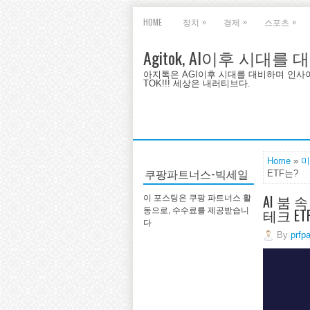
»
»
»
HOME
정치
경제
스포츠
Agitok, AI이후 시대를
아지톡은 AGI이후 시대를 대비하며 인사이트를 
TOK!!! 세상은 내러티브다.
Home
»
미
쿠팡파트너스-빅세일
ETF는?
AI 붐
이 포스팅은 쿠팡 파트너스 활
테크 ET
동으로, 수수료를 제공받습니
다
By
prfp