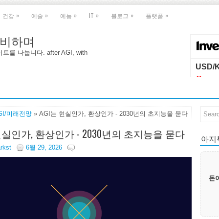
»
»
»
»
»
»
건강
예술
예능
IT
블로그
플랫폼
 대비하며
나눕니다. after AGI, with
GI/미래전망
» AGI는 현실인가, 환상인가 - 2030년의 초지능을 묻다
 현실인가, 환상인가 - 2030년의 초지능을 묻다
아지톡|
arkst
6월 29, 2026
돈이