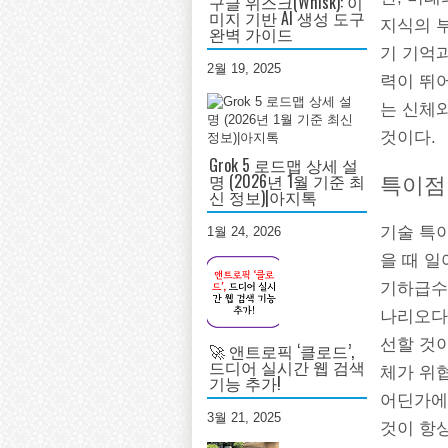
구글 위스크(Whisk): 이
미지 기반 AI 생성 도구
지식의 
완벽 가이드
기 기억과
2월 19, 2025
력이 뛰
는 신체
것이다.
Grok 5 로드맵 상세 설
명 (2026년 1월 기준 최
특이점
신 정보)|아지톡
기술 특이
1월 24, 2026
을 때 일
기하급수
나리오다
선할 것
🚀 앤트로픽 ‘클로드’,
드디어 실시간 웹 검색
체가 위협
기능 추가!
어딘가에
3월 21, 2025
것이 항상