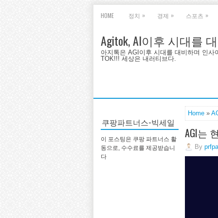
»
»
»
HOME
정치
경제
스포츠
Agitok, AI이후 시대를
아지톡은 AGI이후 시대를 대비하며 인사이트를 
TOK!!! 세상은 내러티브다.
Home
»
A
쿠팡파트너스-빅세일
AGI는
이 포스팅은 쿠팡 파트너스 활
By
prfp
동으로, 수수료를 제공받습니
다