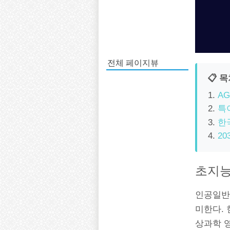
전체 페이지뷰
📋 
A
특
한
2
초지능
인공일반지
미한다. 
상과학 영