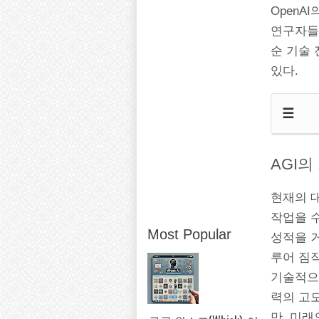
OpenA
연구자들이
순 기술
있다.
☰
AGI의
현재의 대
작업을 수
Most Popular
성적을 거
루어 짐작
기술적으
력의 고도
만, 미래