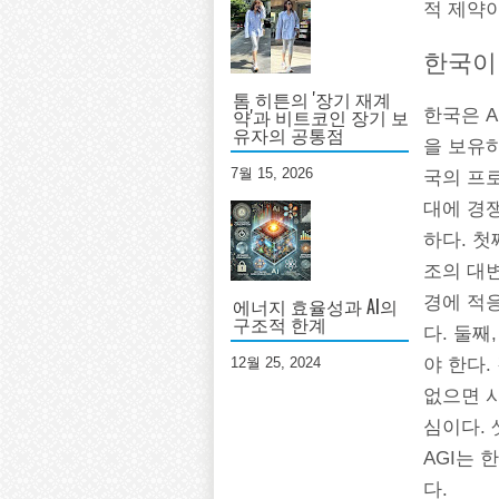
적 제약
한국이
톰 히튼의 '장기 재계
약'과 비트코인 장기 보
한국은 A
유자의 공통점
을 보유하
7월 15, 2026
국의 프로
대에 경
하다. 첫
조의 대
경에 적
에너지 효율성과 AI의
구조적 한계
다. 둘째
12월 25, 2024
야 한다.
없으면 
심이다. 
AGI는 
다.