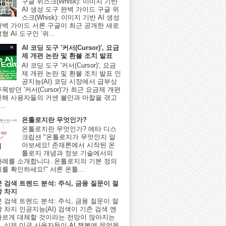
구글 위스크(Whisk): 이미지 기반
AI 생성 도구 완벽 가이드 구글 위
스크(Whisk): 이미지 기반 AI 생성
완벽 가이드 서론 구글이 최근 공개한 새로
형 AI 도구인 ‘위...
AI 코딩 도구 '커서(Cursor)', 요금
제 개편 논란 및 환불 조치 발표
AI 코딩 도구 '커서(Cursor)', 요금
제 개편 논란 및 환불 조치 발표 인
공지능(AI) 코딩 시장에서 급부상
목받던 '커서(Cursor)'가 최근 요금제 개편
인해 사용자들의 거센 불만과 마찰을 겪고
..
온톨로지란 무엇인가?
온톨로지란 무엇인가? 메타 디스
크립션 "온톨로지가 무엇인지 알
아보세요! 존재론에서 시작된 온
톨로지 개념과 정보 기술에서의
사례를 소개합니다. 온톨로지의 기본 정의
를 확인하세요!" 서론 온톨...
봇 검색 트렌드 분석: 주식, 금융 질문이 절
상 차지
봇 검색 트렌드 분석: 주식, 금융 질문이 절
 차지 인공지능(AI) 검색이 기존 검색 엔
빠르게 대체할 것이라는 전망이 많아지는
, 실제 미국 사용자들이 AI 챗봇에 무엇을