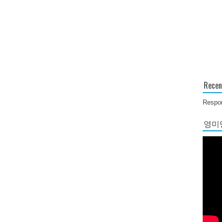
Recen
Respon
영미당