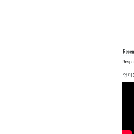
Recen
Respon
영미당