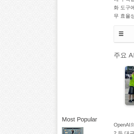
화 도구에
무 효율
☰
주요 A
Most Popular
OpenAI의
2 등 