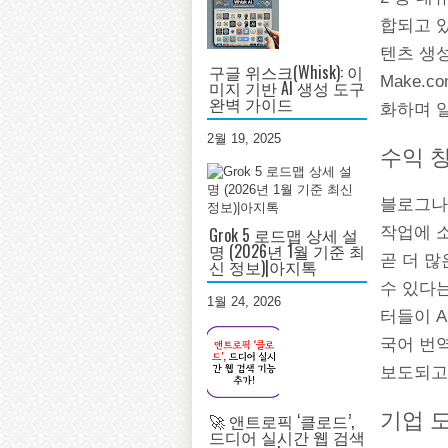
합되고 있
텐츠 생성
구글 위스크(Whisk): 이
Make.c
미지 기반 AI 생성 도구
완벽 가이드
화하며 
2월 19, 2025
수익 
블로그나
Grok 5 로드맵 상세 설
작업에 소
명 (2026년 1월 기준 최
곧 더 
신 정보)|아지톡
수 있다
1월 24, 2026
터들이 A
국어 번역
보도되고
기업 
🚀 앤트로픽 ‘클로드’,
드디어 실시간 웹 검색