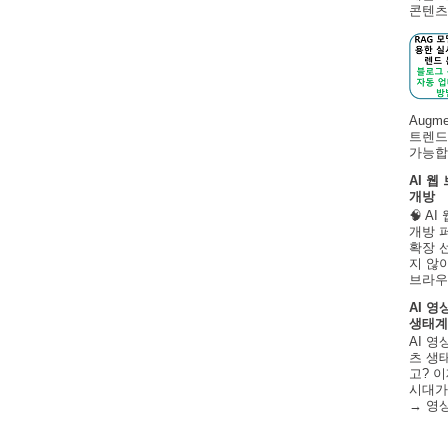
콘텐츠 
Augm
트렌드
가능합니
AI 웹
개방
🧠 A
개방 
확장 
지 않
브라우
AI 영
생태계
AI 영
츠 생태
고? 이
시대가
→ 영