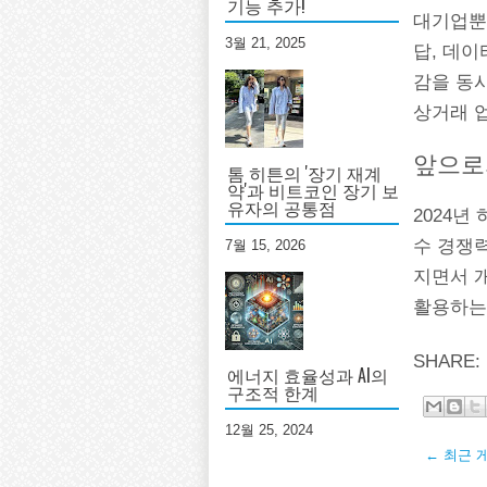
기능 추가!
대기업뿐 
3월 21, 2025
답, 데이
감을 동시
상거래 업
앞으로
톰 히튼의 '장기 재계
약'과 비트코인 장기 보
유자의 공통점
2024년
수 경쟁
7월 15, 2026
지면서 
활용하는 
SHARE:
에너지 효율성과 AI의
구조적 한계
12월 25, 2024
← 최근 