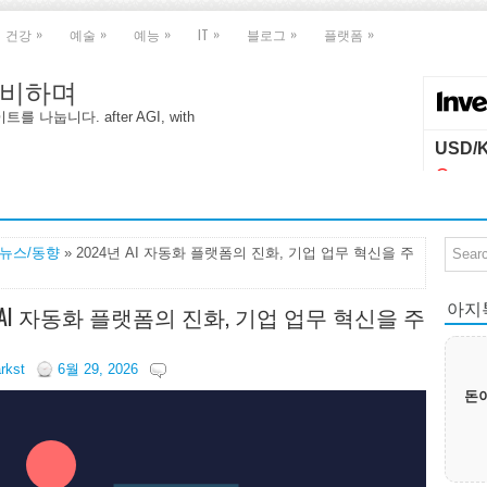
»
»
»
»
»
»
건강
예술
예능
IT
블로그
플랫폼
 대비하며
나눕니다. after AGI, with
I뉴스/동향
» 2024년 AI 자동화 플랫폼의 진화, 기업 업무 혁신을 주
아지톡|
년 AI 자동화 플랫폼의 진화, 기업 업무 혁신을 주
arkst
6월 29, 2026
돈이