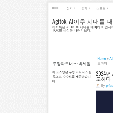
»
»
»
HOME
정치
경제
스포츠
Agitok, AI이후 시대를
아지톡은 AGI이후 시대를 대비하며 인사이트를 
TOK!!! 세상은 내러티브다.
Home
»
A
쿠팡파트너스-빅세일
도하다
2024
이 포스팅은 쿠팡 파트너스 활
도하다
동으로, 수수료를 제공받습니
다
By
prfp