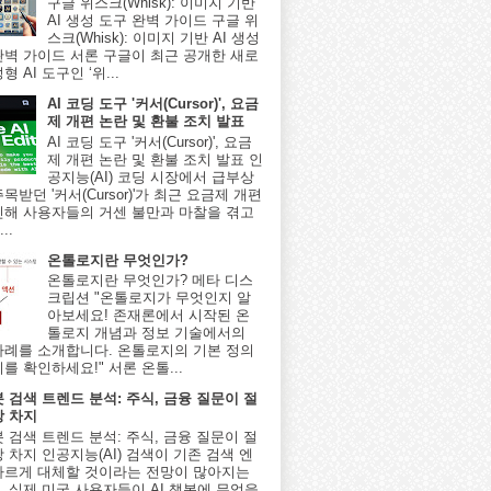
구글 위스크(Whisk): 이미지 기반
AI 생성 도구 완벽 가이드 구글 위
스크(Whisk): 이미지 기반 AI 생성
완벽 가이드 서론 구글이 최근 공개한 새로
형 AI 도구인 ‘위...
AI 코딩 도구 '커서(Cursor)', 요금
제 개편 논란 및 환불 조치 발표
AI 코딩 도구 '커서(Cursor)', 요금
제 개편 논란 및 환불 조치 발표 인
공지능(AI) 코딩 시장에서 급부상
목받던 '커서(Cursor)'가 최근 요금제 개편
인해 사용자들의 거센 불만과 마찰을 겪고
..
온톨로지란 무엇인가?
온톨로지란 무엇인가? 메타 디스
크립션 "온톨로지가 무엇인지 알
아보세요! 존재론에서 시작된 온
톨로지 개념과 정보 기술에서의
사례를 소개합니다. 온톨로지의 기본 정의
를 확인하세요!" 서론 온톨...
봇 검색 트렌드 분석: 주식, 금융 질문이 절
상 차지
봇 검색 트렌드 분석: 주식, 금융 질문이 절
 차지 인공지능(AI) 검색이 기존 검색 엔
빠르게 대체할 것이라는 전망이 많아지는
, 실제 미국 사용자들이 AI 챗봇에 무엇을