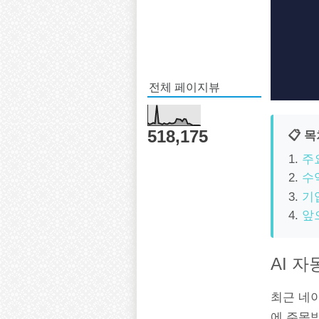
전체 페이지뷰
518,175
📋 
주
수
기
앞
AI 
최근 네이버
에 주목