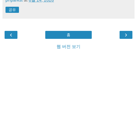
prfparkst
at
6월 24, 2026
공유
‹
›
홈
웹 버전 보기