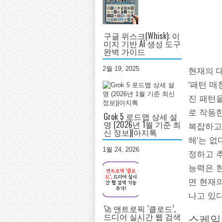
구글 위스크(Whisk): 이
미지 기반 AI 생성 도구
완벽 가이드
2월 19, 2025
현재의 
'패턴 매
진 패턴
로 작동
Grok 5 로드맵 상세 설
명 (2026년 1월 기준 최
복잡하고
신 정보)|아지톡
해'는 없
1월 24, 2026
정하고 
능력은 현
면 현재
나고 있다
🚀 앤트로픽 ‘클로드’,
드디어 실시간 웹 검색
스케일