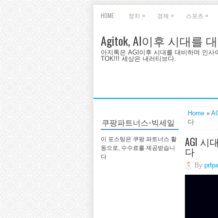
»
»
»
HOME
정치
경제
스포츠
Agitok, AI이후 시대를
아지톡은 AGI이후 시대를 대비하며 인사이트를 
TOK!!! 세상은 내러티브다.
Home
»
A
쿠팡파트너스-빅세일
다
AGI 
이 포스팅은 쿠팡 파트너스 활
다
동으로, 수수료를 제공받습니
다
By
prfp