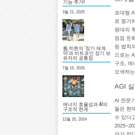
기능 추가!
3월 21, 2025
초대형 
로 증가하고
원대의 
점점 둔
링 법칙
톰 히튼의 '장기 재계
약'과 비트코인 장기 보
으로는 A
유자의 공통점
구조, 에
7월 15, 2026
모색하는
AGI 실
AI 전문
에너지 효율성과 AI의
구조적 한계
들은 현재
수 있다
12월 25, 2024
2025~
파가 없다