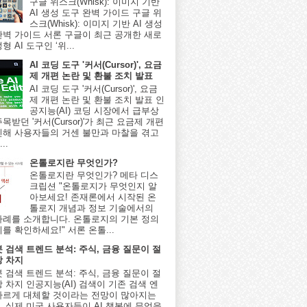
구글 위스크(Whisk): 이미지 기반
AI 생성 도구 완벽 가이드 구글 위
스크(Whisk): 이미지 기반 AI 생성
완벽 가이드 서론 구글이 최근 공개한 새로
형 AI 도구인 ‘위...
AI 코딩 도구 '커서(Cursor)', 요금
제 개편 논란 및 환불 조치 발표
AI 코딩 도구 '커서(Cursor)', 요금
제 개편 논란 및 환불 조치 발표 인
공지능(AI) 코딩 시장에서 급부상
목받던 '커서(Cursor)'가 최근 요금제 개편
인해 사용자들의 거센 불만과 마찰을 겪고
..
온톨로지란 무엇인가?
온톨로지란 무엇인가? 메타 디스
크립션 "온톨로지가 무엇인지 알
아보세요! 존재론에서 시작된 온
톨로지 개념과 정보 기술에서의
사례를 소개합니다. 온톨로지의 기본 정의
를 확인하세요!" 서론 온톨...
봇 검색 트렌드 분석: 주식, 금융 질문이 절
상 차지
봇 검색 트렌드 분석: 주식, 금융 질문이 절
 차지 인공지능(AI) 검색이 기존 검색 엔
빠르게 대체할 것이라는 전망이 많아지는
, 실제 미국 사용자들이 AI 챗봇에 무엇을