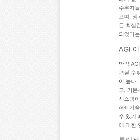
수론자들은
으며, 
든 확실한
되었다는
AGI 
만약 AG
편될 수
이 높다.
고, 기본
시스템이
AGI 기
수 있기 
에 대한