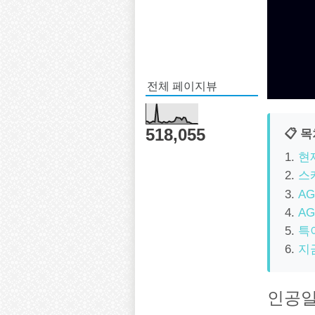
전체 페이지뷰
518,055
📋 
현
스
AG
A
특
지
인공일