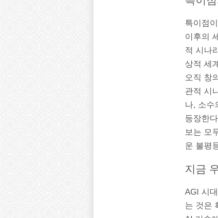
특이점
특이점이란
이후의 세
적 시나리
상적 세계
오직 창
관적 시
나, 소수
등장한다.
보는 모
운 불평
지금 
AGI 시
는 것은 