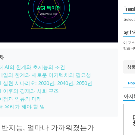
AGI 특이점
Trans
2040년대의 미래
Selec
agi
이 포스
받습니
목차
재 AI의 한계와 초지능의 조건
케일의 한계와 새로운 아키텍처의 필요성
I 실현 시나리오: 2030년, 2040년, 2050년
Pop
GI 이후의 경제와 사회 구조
아지
이점과 인류의 미래
금 우리가 해야 할 일
반지능, 얼마나 가까워졌는가