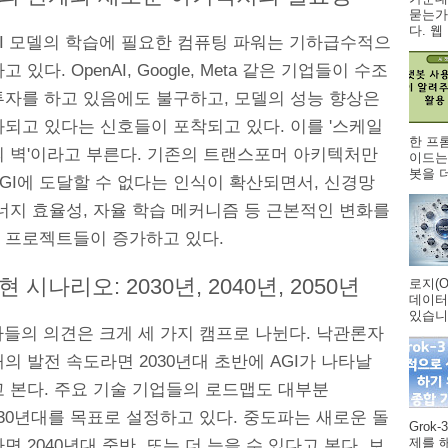
묻는가
다. 웹 .
AI 모델의 학습에 필요한 컴퓨팅 파워는 기하급수적으
 있다. OpenAI, Google, Meta 같은 기업들이 수조
투자를 하고 있음에도 불구하고, 모델의 성능 향상은
화되고 있다는 신호들이 포착되고 있다. 이를 '스케일
한 프
의 벽'이라고 부른다. 기존의 트랜스포머 아키텍처만
이드는
봇을 더
GI에 도달할 수 없다는 인식이 확산되면서, 신경망
너지 효율성, 자율 학습 메커니즘 등 근본적인 변화를
 프로젝트들이 증가하고 있다.
현 시나리오: 2030년, 2040년, 2050년
로지(O
데이터
있습니다
가들의 의견은 크게 세 가지 캠프로 나뉜다. 낙관론자
의 발전 속도라면 2030년대 초반에 AGI가 나타날
고 본다. 주요 기술 기업들의 로드맵도 대부분
2030년대를 목표로 설정하고 있다. 중도파는 새로운 돌
Grok
제를 
면 2040년대 중반, 또는 더 늦을 수 있다고 본다. 보