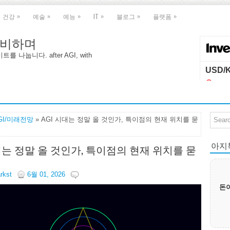
»
»
»
»
»
»
건강
예술
예능
IT
블로그
플랫폼
 대비하며
나눕니다. after AGI, with
GI/미래전망
» AGI 시대는 정말 올 것인가, 특이점의 현재 위치를 묻
아지톡|
시대는 정말 올 것인가, 특이점의 현재 위치를 묻
arkst
6월 01, 2026
돈이