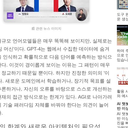
도구 
운 생성
📰 관련 뉴스 이미지
대규모 언어모델들은 매우 똑똑해 보이지만, 실제로는
칭 머신'이다. GPT-4는 웹에서 수집한 데이터에 숨겨
하며 주
으로 
을 인식하고 확률적으로 다음 단어를 예측하는 방식으
있습니.
한다. 이것이 경이롭게 보이는 이유는 그 패턴이 매우
 정교하기 때문일 뿐이다. 하지만 진정한 의미의 '이
다. 새로운 도메인에서 학습하거나, 장기적 목표를 설
추론하거나, 자신의 오류를 바탕으로 스스로 개선하는
활용 
와 예시
재의 접근 방식으로는 한계가 있다. AGI로 나아가려
AI 챗
의 기술 패러다임 자체를 바꿔야 한다는 의견이 늘어
반 이
.
AI 챗
반 이상
진을 
의 한계와 새로운 아키텍처의 필요성
가운데