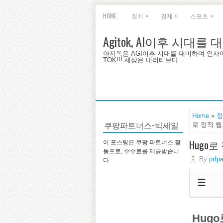
»
»
»
HOME
정치
경제
스포츠
Agitok, AI이후 시대를
아지톡은 AGI이후 시대를 대비하며 인사이트를 
TOK!!! 세상은 내러티브다.
Home
»
정
쿠팡파트너스-빅세일
로 정적 웹
Hugo
이 포스팅은 쿠팡 파트너스 활
동으로, 수수료를 제공받습니
By
prfp
다
☰
Hug