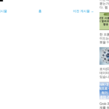
묻는가
다. 웹 .
게시물
홈
이전 게시물 →
한 프
이드는
봇을 더
로지(O
데이터
있습니다
Grok
제를 