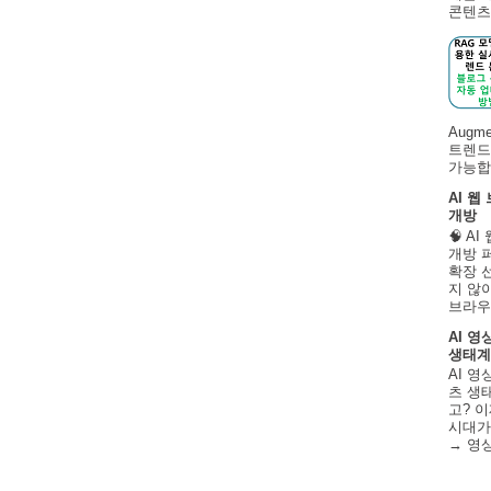
콘텐츠 
Augm
트렌드
가능합니
AI 웹
개방
🧠 A
개방 
확장 
지 않
브라우
AI 영
생태계
AI 영
츠 생태
고? 이
시대가
→ 영