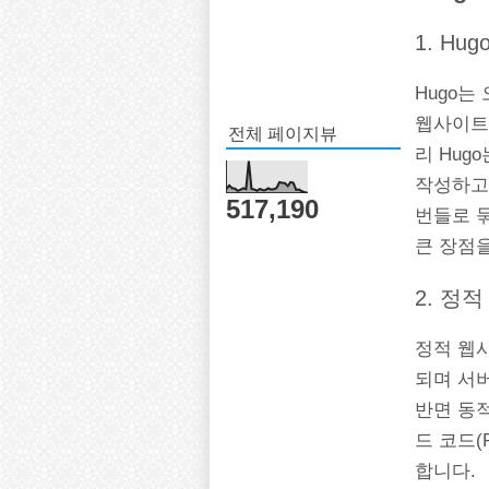
1. Hu
Hugo는
웹사이트를
전체 페이지뷰
리 Hug
작성하고 
517,190
번들로 
큰 장점
2. 정
정적 웹사이
되며 서
반면 동적
드 코드
합니다.