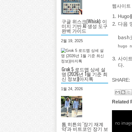
웹사이트
Hug
구글 위스크(Whisk): 이
다음 
미지 기반 AI 생성 도구
완벽 가이드
bas
2월 19, 2025
사이트
다.
Grok 5 로드맵 상세 설
명 (2026년 1월 기준 최
신 정보)|아지톡
SHARE:
1월 24, 2026
Related 
톰 히튼의 '장기 재계
약'과 비트코인 장기 보