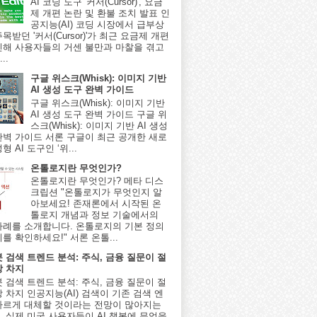
AI 코딩 도구 '커서(Cursor)', 요금
제 개편 논란 및 환불 조치 발표 인
공지능(AI) 코딩 시장에서 급부상
목받던 '커서(Cursor)'가 최근 요금제 개편
인해 사용자들의 거센 불만과 마찰을 겪고
..
구글 위스크(Whisk): 이미지 기반
AI 생성 도구 완벽 가이드
구글 위스크(Whisk): 이미지 기반
AI 생성 도구 완벽 가이드 구글 위
스크(Whisk): 이미지 기반 AI 생성
완벽 가이드 서론 구글이 최근 공개한 새로
형 AI 도구인 ‘위...
온톨로지란 무엇인가?
온톨로지란 무엇인가? 메타 디스
크립션 "온톨로지가 무엇인지 알
아보세요! 존재론에서 시작된 온
톨로지 개념과 정보 기술에서의
사례를 소개합니다. 온톨로지의 기본 정의
를 확인하세요!" 서론 온톨...
봇 검색 트렌드 분석: 주식, 금융 질문이 절
상 차지
봇 검색 트렌드 분석: 주식, 금융 질문이 절
 차지 인공지능(AI) 검색이 기존 검색 엔
빠르게 대체할 것이라는 전망이 많아지는
, 실제 미국 사용자들이 AI 챗봇에 무엇을