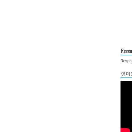
Recen
Respon
영미당