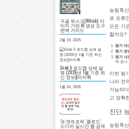
농림축산
로 조류
구글 위스크(Whisk): 이
미지 기반 AI 생성 도구
모든 기관
완벽 가이드
할까요?
2월 19, 2025
평가 대
평가 방
평가 내
체 검사
Grok 5 로드맵 상세 설
명 (2026년 1월 기준 최
이번 평
신 정보)|아지톡
나라 전
1월 24, 2026
가능하다
고 정확한
진단 
🚀 앤트로픽 ‘클로드’,
농림축산
드디어 실시간 웹 검색