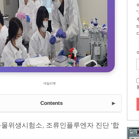
데일리벳
►
Contents
동물위생시험소, 조류인플루엔자 진단 '합