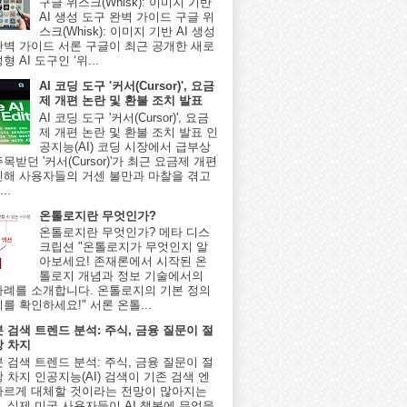
구글 위스크(Whisk): 이미지 기반
AI 생성 도구 완벽 가이드 구글 위
스크(Whisk): 이미지 기반 AI 생성
완벽 가이드 서론 구글이 최근 공개한 새로
형 AI 도구인 ‘위...
AI 코딩 도구 '커서(Cursor)', 요금
제 개편 논란 및 환불 조치 발표
AI 코딩 도구 '커서(Cursor)', 요금
제 개편 논란 및 환불 조치 발표 인
공지능(AI) 코딩 시장에서 급부상
목받던 '커서(Cursor)'가 최근 요금제 개편
인해 사용자들의 거센 불만과 마찰을 겪고
..
온톨로지란 무엇인가?
온톨로지란 무엇인가? 메타 디스
크립션 "온톨로지가 무엇인지 알
아보세요! 존재론에서 시작된 온
톨로지 개념과 정보 기술에서의
사례를 소개합니다. 온톨로지의 기본 정의
를 확인하세요!" 서론 온톨...
봇 검색 트렌드 분석: 주식, 금융 질문이 절
상 차지
봇 검색 트렌드 분석: 주식, 금융 질문이 절
 차지 인공지능(AI) 검색이 기존 검색 엔
빠르게 대체할 것이라는 전망이 많아지는
, 실제 미국 사용자들이 AI 챗봇에 무엇을