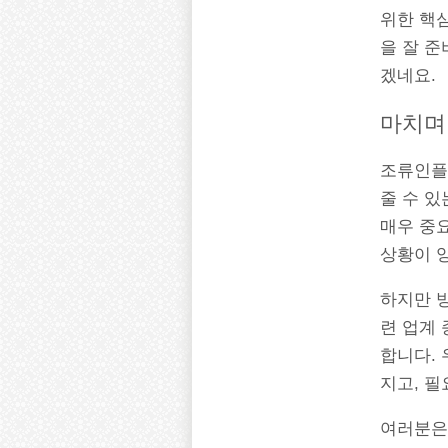
위한 핵심
을 잘 준
겠네요.
마치며
조류인플
줄 수 
매우 중
상황이 
하지만 
련 업계 
합니다.
지고, 필
여러분은