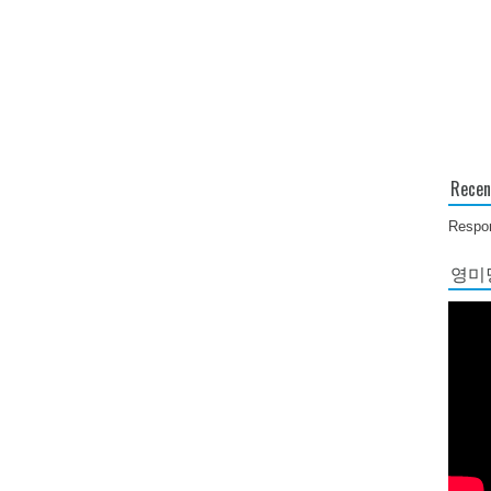
Recen
Respon
영미당