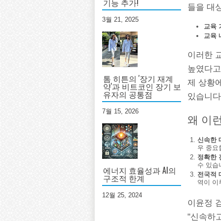
기능 추가!
들을 대
3월 21, 2025
교육 
교육 
이러한 
높였다고 
톰 히튼의 '장기 재계
제 상황
약'과 비트코인 장기 보
유자의 공통점
있습니다
7월 15, 2026
왜 이
신속한 
우 중요
정확한 
수 있습
에너지 효율성과 AI의
전국적 
구조적 한계
역이 이
12월 25, 2024
이윤정 
"신속하