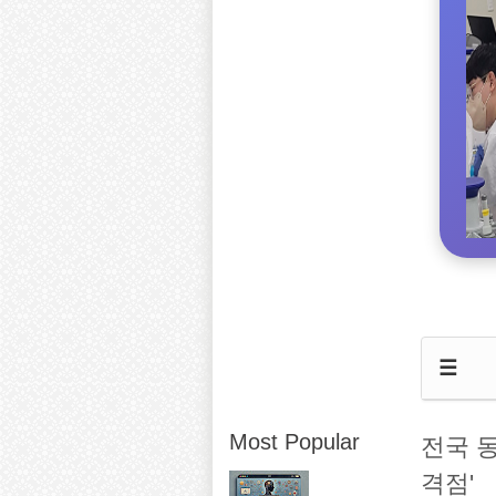
☰
Most Popular
전국 
격점'