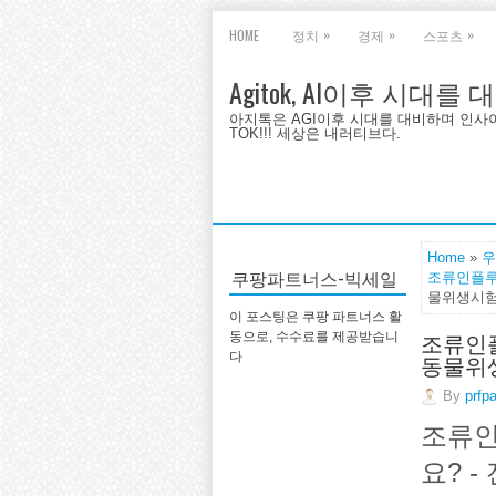
»
»
»
HOME
정치
경제
스포츠
Agitok, AI이후 시대를
아지톡은 AGI이후 시대를 대비하며 인사이트를 
TOK!!! 세상은 내러티브다.
Home
»
우
쿠팡파트너스-빅세일
조류인플루
물위생시험소
이 포스팅은 쿠팡 파트너스 활
조류인플
동으로, 수수료를 제공받습니
동물위생
다
By
prfp
조류인
요? 