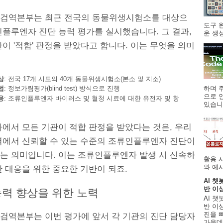
검역본부는 최근 전국의 동물위생시험소를 대상으
도구 
인플루엔자 진단 능력 평가를 실시했습니다. 그 결과,
운 생성
이 '적합' 판정을 받았다고 합니다. 이는 무엇을 의미
상
: 전국 17개 시도의 40개 동물위생시험소(본소 및 지소)
하며 주
법
: 정보가림평가(blind test) 방식으로 진행
으로 
용
: 조류인플루엔자 바이러스 및 혈청 시료에 대한 유전자 및 항
있습니.
가에서 모든 기관이 적합 판정을 받았다는 것은, 우리
역에서 신뢰할 수 있는 수준의 조류인플루엔자 진단이
는 의미입니다. 이는 조류인플루엔자 발생 시 신속하
활용 
와 예시
 대응을 위한 중요한 기반이 되죠.
AI 챗
반 이
능력 향상을 위한 노력
AI 챗
반 이상
진을 
검역본부는 이번 평가에 앞서 각 기관의 진단 담당자
가운데