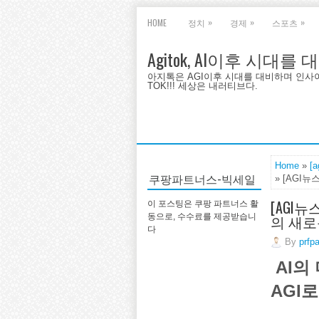
»
»
»
HOME
정치
경제
스포츠
Agitok, AI이후 시대를
아지톡은 AGI이후 시대를 대비하며 인사이트를 
TOK!!! 세상은 내러티브다.
Home
»
[
쿠팡파트너스-빅세일
» [AGI뉴
[AGI뉴
이 포스팅은 쿠팡 파트너스 활
의 새로
동으로, 수수료를 제공받습니
다
By
prfp
AI의
AGI