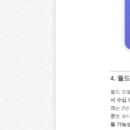
4. 월
월드 모
서 수십 
크
는 2
쿤
은 보
될 가능