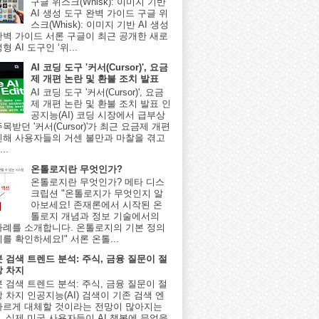
구글 위스크(Whisk): 이미지 기반
AI 생성 도구 완벽 가이드 구글 위
스크(Whisk): 이미지 기반 AI 생성
완벽 가이드 서론 구글이 최근 공개한 새로
형 AI 도구인 ‘위...
AI 코딩 도구 '커서(Cursor)', 요금
제 개편 논란 및 환불 조치 발표
AI 코딩 도구 '커서(Cursor)', 요금
제 개편 논란 및 환불 조치 발표 인
공지능(AI) 코딩 시장에서 급부상
목받던 '커서(Cursor)'가 최근 요금제 개편
인해 사용자들의 거센 불만과 마찰을 겪고
..
온톨로지란 무엇인가?
온톨로지란 무엇인가? 메타 디스
크립션 "온톨로지가 무엇인지 알
아보세요! 존재론에서 시작된 온
톨로지 개념과 정보 기술에서의
사례를 소개합니다. 온톨로지의 기본 정의
를 확인하세요!" 서론 온톨...
봇 검색 트렌드 분석: 주식, 금융 질문이 절
상 차지
봇 검색 트렌드 분석: 주식, 금융 질문이 절
 차지 인공지능(AI) 검색이 기존 검색 엔
빠르게 대체할 것이라는 전망이 많아지는
, 실제 미국 사용자들이 AI 챗봇에 무엇을