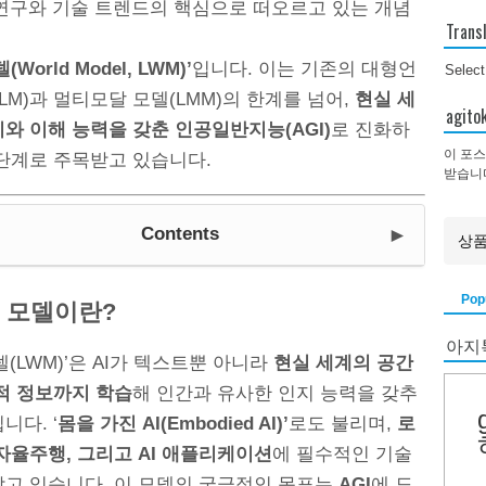
 연구와 기술 트렌드의 핵심으로 떠오르고 있는 개념
Trans
(World Model, LWM)’
입니다. 이는 기존의 대형언
Selec
LM)과 멀티모달 모델(LMM)의 한계를 넘어,
현실 세
agi
와 이해 능력을 갖춘 인공일반지능(AGI)
로 진화하
이 포스
 단계로 주목받고 있습니다.
받습니
►
Contents
Pop
드 모델이란?
아지
델(LWM)’은 AI가 텍스트뿐 아니라
현실 세계의 공간
적 정보까지 학습
해 인간과 유사한 인지 능력을 갖추
니다. ‘
몸을 가진 AI(Embodied AI)’
로도 불리며,
로
자율주행, 그리고 AI 애플리케이션
에 필수적인 기술
받고 있습니다. 이 모델의 궁극적인 목표는
AGI
에 도