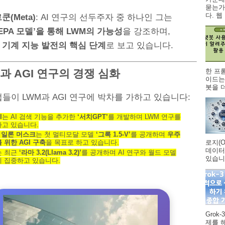
묻는가
다. 웹 .
쿤(Meta)
: AI 연구의 선두주자 중 하나인 그는
JEPA 모델’을 통해 LWM의 가능성
을 강조하며,
를
기계 지능 발전의 핵심 단계
로 보고 있습니다.
한 프
업과 AGI 연구의 경쟁 심화
이드는
봇을 더
들이 LWM과 AGI 연구에 박차를 가하고 있습니다:
I
는 AI 검색 기능을 추가한
‘서치GPT’
를 개발하며 LWM 연구를
고 있습니다.
와
일론 머스크
는 첫 멀티모달 모델
‘그록 1.5-V’
를 공개하며
우주
로지(O
 위한 AGI 구축
을 목표로 하고 있습니다.
데이터
는 최근
‘라마 3.2(Llama 3.2)’
를 공개하며 AI 연구와 월드 모델
있습니다
 집중하고 있습니다.
Grok
제를 