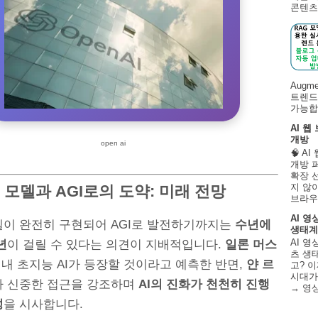
콘텐츠 
Augm
트렌드
가능합니
AI 웹
개방
open ai
🧠 A
개방 
확장 
지 않
드 모델과 AGI로의 도약: 미래 전망
브라우
AI 영
델이 완전히 구현되어 AGI로 발전하기까지는
수년에
생태계
AI 영
년
이 걸릴 수 있다는 의견이 지배적입니다.
일론 머스
츠 생태
년 내 초지능 AI가 등장할 것이라고 예측한 반면,
얀 르
고? 이
시대가
다 신중한 접근을 강조하며
AI의 진화가 천천히 진행
→ 영
성
을 시사합니다.