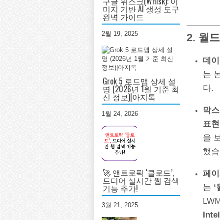
구글 위스크(Whisk): 이
미지 기반 AI 생성 도구
완벽 가이드
2월 19, 2025
2. 월
데이
는 
Grok 5 로드맵 상세 설
명 (2026년 1월 기준 최
다.
신 정보)|아지톡
막스
1월 24, 2026
표현
을 
했습
🚀 앤트로픽 ‘클로드’,
페이페
드디어 실시간 웹 검색
기능 추가!
는
‘
LW
3월 21, 2025
Inte