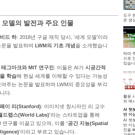
도구 
운 생성
드 모델의 발전과 주요 인물
비드 하
: 2018년 구글 재직 당시, '세계 모델'이라
논문을 발표하며
LWM의 기초 개념
을 소개했습니
하며 주
으로 
있습니.
 테그마크와 MIT 연구진
: 이들은 AI가
시공간적
을 학습
해 현실 세계를 이해할 수 있다는 가능성
보여주는 논문을 발표하며 LWM의 중요성을 부각
니다.
활용 
와 예시
이 리(Stanford)
: 이미지넷 창시자인 리 교수
AI 챗
월드랩스(World Labs)’
라는 스타트업을 통해
반 이
AI 챗
M 연구를 이끌고 있으며, 이를
‘공간 지능(Spatial
반 이상
진을 
lligence)
’이라고 부르고 있습니다.
가운데