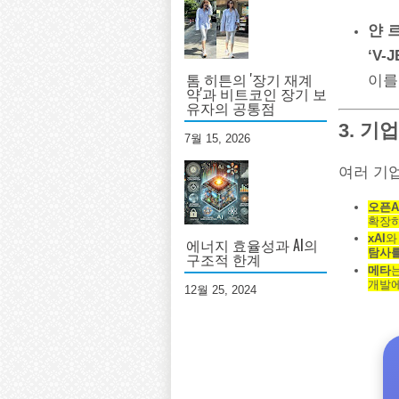
얀 르
‘V-
톰 히튼의 '장기 재계
이
약'과 비트코인 장기 보
유자의 공통점
3. 기
7월 15, 2026
여러 기업
오픈A
확장하
xAI
에너지 효율성과 AI의
탐사를
구조적 한계
메타
개발에
12월 25, 2024