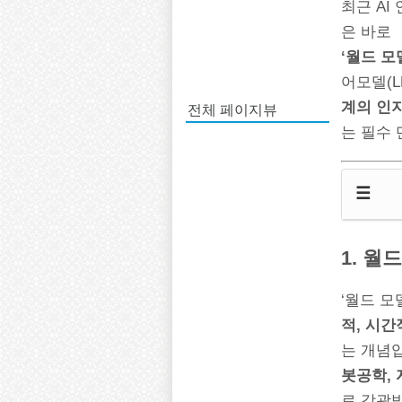
최근 AI
은 바로
‘월드 모델
어모델(L
전체 페이지뷰
계의 인지
는 필수
☰
1. 월
‘월드 모
적, 시간
는 개념입
봇공학, 
로 각광