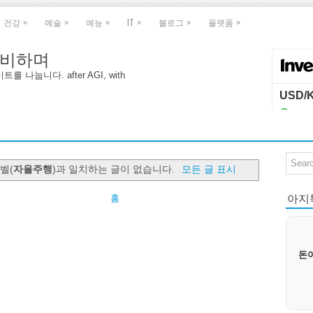
»
»
»
»
»
»
건강
예술
예능
IT
블로그
플랫폼
 대비하며
나눕니다. after AGI, with
벨(
자율주행
)과 일치하는 글이 없습니다.
모든 글 표시
아지톡|
홈
돈이