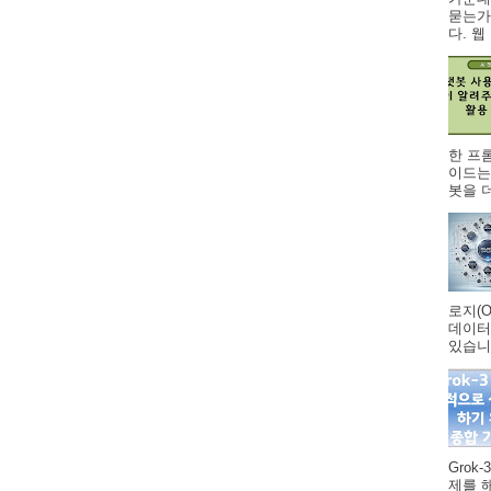
묻는가
다. 웹 .
한 프
이드는
봇을 더
로지(O
데이터
있습니다
Grok
제를 