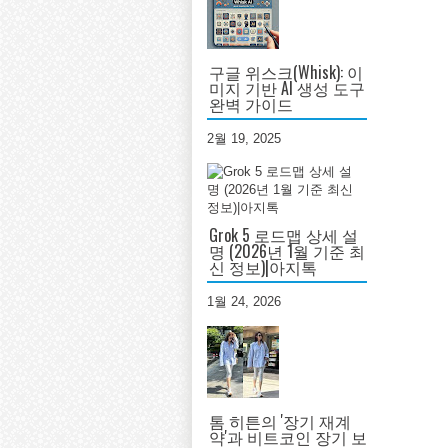
구글 위스크(Whisk): 이
미지 기반 AI 생성 도구
완벽 가이드
2월 19, 2025
Grok 5 로드맵 상세 설
명 (2026년 1월 기준 최
신 정보)|아지톡
1월 24, 2026
톰 히튼의 '장기 재계
약'과 비트코인 장기 보