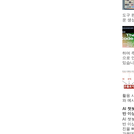
도구 
운 생성
하며 주
으로 
있습니.
활용 
와 예시
AI 챗
반 이
AI 챗
반 이상
진을 
가운데