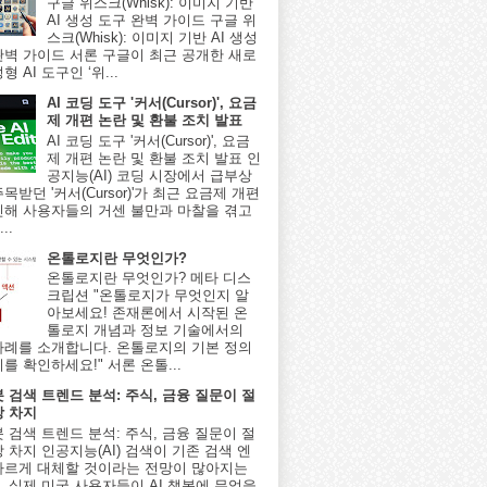
구글 위스크(Whisk): 이미지 기반
AI 생성 도구 완벽 가이드 구글 위
스크(Whisk): 이미지 기반 AI 생성
완벽 가이드 서론 구글이 최근 공개한 새로
형 AI 도구인 ‘위...
AI 코딩 도구 '커서(Cursor)', 요금
제 개편 논란 및 환불 조치 발표
AI 코딩 도구 '커서(Cursor)', 요금
제 개편 논란 및 환불 조치 발표 인
공지능(AI) 코딩 시장에서 급부상
목받던 '커서(Cursor)'가 최근 요금제 개편
인해 사용자들의 거센 불만과 마찰을 겪고
..
온톨로지란 무엇인가?
온톨로지란 무엇인가? 메타 디스
크립션 "온톨로지가 무엇인지 알
아보세요! 존재론에서 시작된 온
톨로지 개념과 정보 기술에서의
사례를 소개합니다. 온톨로지의 기본 정의
를 확인하세요!" 서론 온톨...
봇 검색 트렌드 분석: 주식, 금융 질문이 절
상 차지
봇 검색 트렌드 분석: 주식, 금융 질문이 절
 차지 인공지능(AI) 검색이 기존 검색 엔
빠르게 대체할 것이라는 전망이 많아지는
, 실제 미국 사용자들이 AI 챗봇에 무엇을