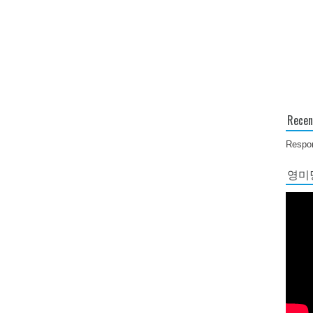
Recen
Respon
영미당