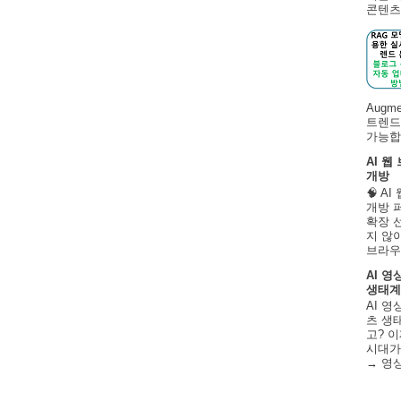
콘텐츠 
Augm
트렌드
가능합니
AI 웹
개방
🧠 A
개방 
확장 
지 않
브라우
AI 영
생태계
AI 영
츠 생태
고? 이
시대가
→ 영