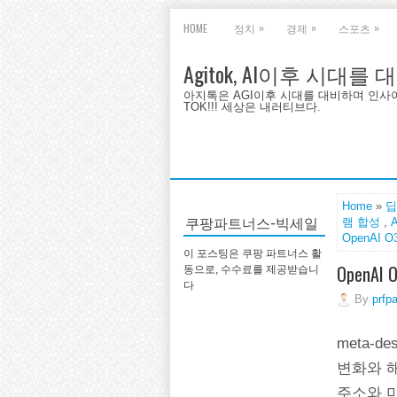
»
»
»
HOME
정치
경제
스포츠
Agitok, AI이후 시대를
아지톡은 AGI이후 시대를 대비하며 인사이트를 
TOK!!! 세상은 내러티브다.
Home
»
딥
쿠팡파트너스-빅세일
램 합성
,
OpenAI O
이 포스팅은 쿠팡 파트너스 활
OpenA
동으로, 수수료를 제공받습니
다
By
prfp
meta-d
변화와 해
주소와 미