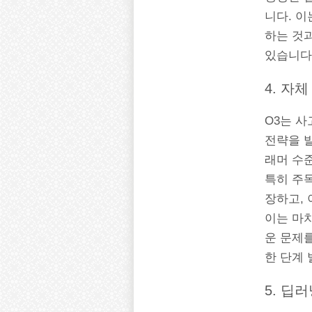
니다. 
하는 것과
있습니다
4. 자
O3는 
전략을 발
래머 수
특히 주목
장하고, 
이는 마
운 문제를
한 단계
5. 딥