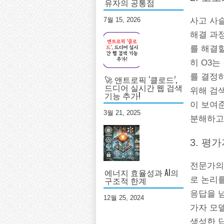
유자의 공통점
7월 15, 2026
사고 사슬
해결 과
를 해결
히 O3는
를 결정
🚀 앤트로픽 ‘클로드’,
드디어 실시간 웹 검색
위해 검색
기능 추가!
이 보여
3월 21, 2025
분해하고
3. 평
전문가의
에너지 효율성과 AI의
구조적 한계
로 논리를
응답을 
12월 25, 2024
가자 모
생성한 