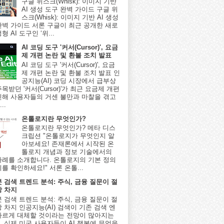
구글 위스크(Whisk): 이미지 기반
AI 생성 도구 완벽 가이드 구글 위
스크(Whisk): 이미지 기반 AI 생성
완벽 가이드 서론 구글이 최근 공개한 새로
형 AI 도구인 ‘위...
AI 코딩 도구 '커서(Cursor)', 요금
제 개편 논란 및 환불 조치 발표
AI 코딩 도구 '커서(Cursor)', 요금
제 개편 논란 및 환불 조치 발표 인
공지능(AI) 코딩 시장에서 급부상
목받던 '커서(Cursor)'가 최근 요금제 개편
인해 사용자들의 거센 불만과 마찰을 겪고
..
온톨로지란 무엇인가?
온톨로지란 무엇인가? 메타 디스
크립션 "온톨로지가 무엇인지 알
아보세요! 존재론에서 시작된 온
톨로지 개념과 정보 기술에서의
사례를 소개합니다. 온톨로지의 기본 정의
를 확인하세요!" 서론 온톨...
봇 검색 트렌드 분석: 주식, 금융 질문이 절
상 차지
봇 검색 트렌드 분석: 주식, 금융 질문이 절
 차지 인공지능(AI) 검색이 기존 검색 엔
빠르게 대체할 것이라는 전망이 많아지는
, 실제 미국 사용자들이 AI 챗봇에 무엇을