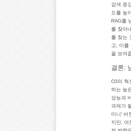
검색 증강
도를 높
RAG를 
를 찾아
를 찾는
고, 이
을 보여
결론:
O3의 
하는 높
성능과 
과제가 될
미니' 
지만, 여
전 방향