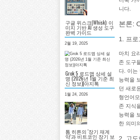
더욱 가
니다.
구글 위스크(Whisk): 이
본론: 
미지 기반 AI 생성 도구
완벽 가이드
1. 프
2월 19, 2025
마치 요리
존 도구
다. 이는
Grok 5 로드맵 상세 설
명 (2026년 1월 기준 최
능력을 
신 정보)|아지톡
던 새로운
1월 24, 2026
형언어모델
존 지식
능력을 보
한 의미
톰 히튼의 '장기 재계
약'과 비트코인 장기 보
2. 고