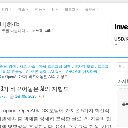
»
»
»
»
»
»
건강
예술
예능
IT
블로그
플랫폼
 대비하며
나눕니다. after AGI, with
러닝 검색
,
사고 사슬
,
자체 프로그램 실행
,
평가자 모델
,
프로그
AI 비용 효율성
,
AI 추론 능력
,
AI 혁신
,
ARC-AGI 벤치마크
,
3
» OpenAI O3가 바꾸어놓은 AI의 지형도
아지톡|
I O3가 바꾸어놓은 AI의 지형도
arkst
1월 05, 2025
돈이
escription: OpenAI의 O3 모델이 가져온 5가지 혁신적
결해야 할 과제를 상세히 분석한 글로, AI 기술의 현
래 방향성을 조망합니다. O3의 프로그램 합성, 사고