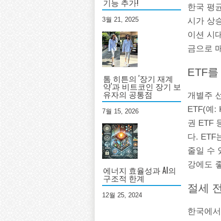
기능 추가!
한국 평
3월 21, 2025
시가 상
이션 시
금으로 
ETF를
톰 히튼의 '장기 재계
약'과 비트코인 장기 보
유자의 공통점
개별주 
ETF(예:
7월 15, 2026
권 ETF
다. ET
줄일 수 
강에도 
에너지 효율성과 AI의
구조적 한계
절세 
12월 25, 2024
한국에서 