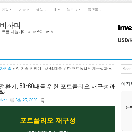
»
»
»
»
»
»
건강
예술
예능
IT
블로그
플랫폼
 대비하며
나눕니다. after AGI, with
자전략
» AI 기술 전환기, 50~60대를 위한 포트폴리오 재구성과 절
아지톡|
술 전환기, 50~60대를 위한 포트폴리오 재구성과
략
arkst
6월 25, 2026
돈이
포트폴리오 재구성