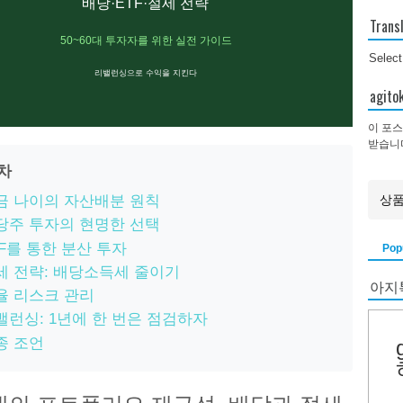
배당·ETF·절세 전략
Trans
50~60대 투자자를 위한 실전 가이드
Selec
리밸런싱으로 수익을 지킨다
agi
이 포스
받습니
목차
금 나이의 자산배분 원칙
당주 투자의 현명한 선택
TF를 통한 분산 투자
Pop
세 전략: 배당소득세 줄이기
아지
율 리스크 관리
밸런싱: 1년에 한 번은 점검하자
종 조언