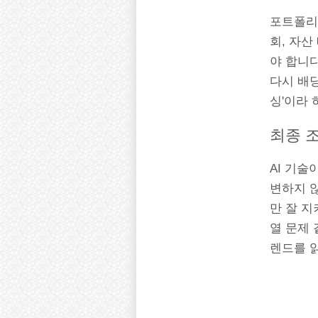
포트폴리오
회, 자
야 합니다
다시 배
싱'이라
최종 
AI 기술
변하지 않
만 잘 지
열 문제 
렌드를 