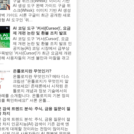
구글 위스크(Whisk): 이미지 기반
AI 생성 도구 완벽 가이드 구글 위
스크(Whisk): 이미지 기반 AI 생성
완벽 가이드 서론 구글이 최근 공개한 새로
형 AI 도구인 ‘위...
AI 코딩 도구 '커서(Cursor)', 요금
제 개편 논란 및 환불 조치 발표
AI 코딩 도구 '커서(Cursor)', 요금
제 개편 논란 및 환불 조치 발표 인
공지능(AI) 코딩 시장에서 급부상
목받던 '커서(Cursor)'가 최근 요금제 개편
인해 사용자들의 거센 불만과 마찰을 겪고
..
온톨로지란 무엇인가?
온톨로지란 무엇인가? 메타 디스
크립션 "온톨로지가 무엇인지 알
아보세요! 존재론에서 시작된 온
톨로지 개념과 정보 기술에서의
사례를 소개합니다. 온톨로지의 기본 정의
를 확인하세요!" 서론 온톨...
봇 검색 트렌드 분석: 주식, 금융 질문이 절
상 차지
봇 검색 트렌드 분석: 주식, 금융 질문이 절
 차지 인공지능(AI) 검색이 기존 검색 엔
빠르게 대체할 것이라는 전망이 많아지는
, 실제 미국 사용자들이 AI 챗봇에 무엇을