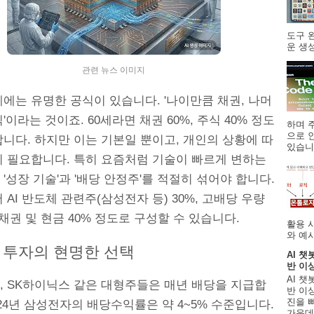
도구 
운 생성
관련 뉴스 이미지
에는 유명한 공식이 있습니다. '나이만큼 채권, 나머
'이라는 것이죠. 60세라면 채권 60%, 주식 40% 정도
하며 주
으로 
니다. 하지만 이는 기본일 뿐이고, 개인의 상황에 따
있습니.
이 필요합니다. 특히 요즘처럼 기술이 빠르게 변하는
'성장 기술'과 '배당 안정주'를 적절히 섞어야 합니다.
 AI 반도체 관련주(삼성전자 등) 30%, 고배당 우량
, 채권 및 현금 40% 정도로 구성할 수 있습니다.
활용 
와 예시
 투자의 현명한 선택
AI 챗
반 이
AI 챗
, SK하이닉스 같은 대형주들은 매년 배당을 지급합
반 이상
진을 
024년 삼성전자의 배당수익률은 약 4~5% 수준입니다.
가운데