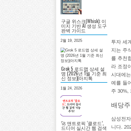
구글 위스크(Whisk): 이
미지 기반 AI 생성 도구
완벽 가이드
2월 19, 2025
투자 세계
지는 주식
를 추천합
라 조정
Grok 5 로드맵 상세 설
명 (2026년 1월 기준 최
시대에는 
신 정보)|아지톡
예를 들어
1월 24, 2026
주 30%
배당주
삼성전자
🚀 앤트로픽 ‘클로드’,
니다. 2
드디어 실시간 웹 검색