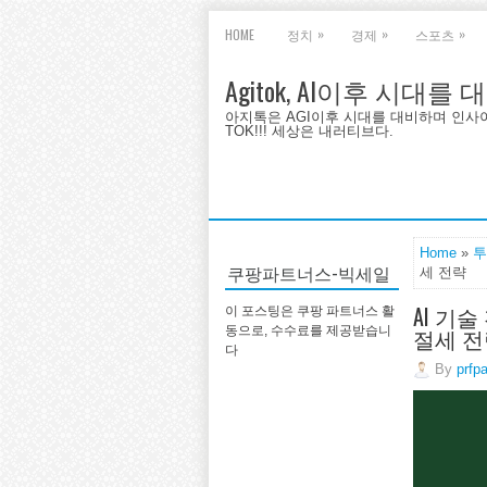
»
»
»
HOME
정치
경제
스포츠
Agitok, AI이후 시대를
아지톡은 AGI이후 시대를 대비하며 인사이트를 
TOK!!! 세상은 내러티브다.
Home
»
투
쿠팡파트너스-빅세일
세 전략
AI 기
이 포스팅은 쿠팡 파트너스 활
절세 전
동으로, 수수료를 제공받습니
다
By
prfp