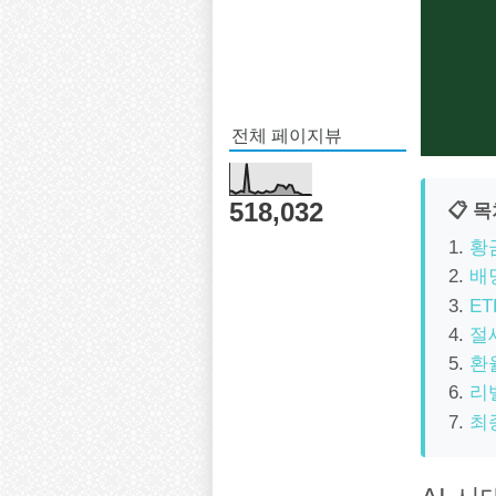
전체 페이지뷰
518,032
📋 
황
배
E
절
환
리
최