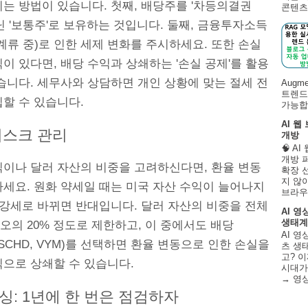
는 방법이 있습니다. 첫째, 배당주를 '차등의결권
콘텐츠 
닌 '보통주'로 보유하는 것입니다. 둘째, 금융투자소득
계류 중)로 인한 세제 변화를 주시하세요. 또한 손실
이 있다면, 배당 수익과 상쇄하는 '손실 공제'를 활용
습니다. 세무사와 상담하면 개인 상황에 맞는 절세 전
Augm
트렌드
할 수 있습니다.
가능합니
AI 웹
리스크 관리
개방
🧠 A
개방 
식이나 달러 자산의 비중을 고려하신다면, 환율 변동
확장 
지 않
하세요. 원화 약세일 때는 미국 자산 수익이 늘어나지
브라우
 강세로 바뀌면 반대입니다. 달러 자산의 비중을 전체
AI 영
생태계
의 20% 정도로 제한하고, 이 중에서도 배당
AI 영
: SCHD, VYM)를 선택하면 환율 변동으로 인한 손실을
츠 생태
고? 이
익으로 상쇄할 수 있습니다.
시대가
→ 영
싱: 1년에 한 번은 점검하자