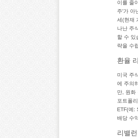
이를 줄이
주'가 아
세(현재 
나난 주식
할 수 있
략을 수립
환율 
미국 주
에 주의
만, 원화
포트폴리오
ETF(예
배당 수
리밸런